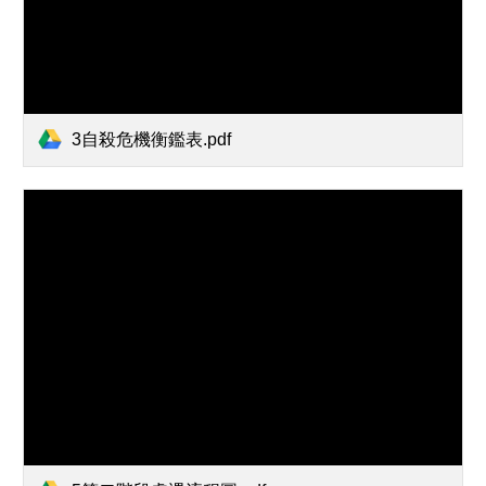
3自殺危機衡鑑表.pdf