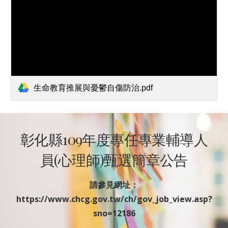
生命教育推展與憂鬱自傷防治.pdf
彰化縣109年度專任專業輔導人
員(心理師)甄選簡章公告
請參見網址：
https://www.chcg.gov.tw/ch/gov_job_view.asp?
sno=12186