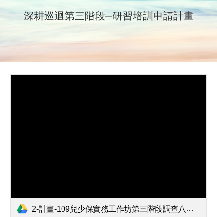
深耕巡迴第三階段─研習培訓申請計畫
2-計畫-109兒少保實務工作坊第三階段調查八校 0619發文.doc