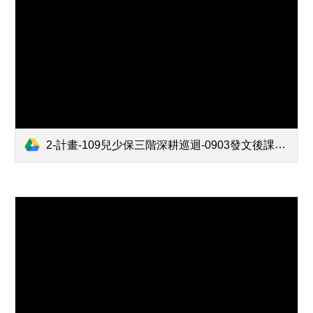
2-計畫-109兒少保三階深耕巡迴-0903發文後課程代碼.pdf