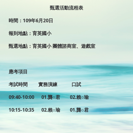
甄選活動流程表
時間：109年6月20日
報到地點：育英國小
甄選地點：育英國小 團體諮商室、遊戲室
應考項目
考試時間         實務演練            口試
09:40-10:00      01.龔○君        02.賴○瑜
10:15-10:35      02.賴○瑜        01.龔○君