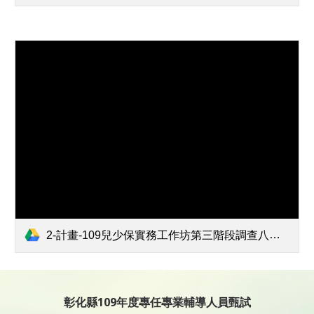
2-計畫-109兒少保實務工作坊第三階段調查八校 0619發文.pdf
彰化縣109年度專任專業輔導人員甄試