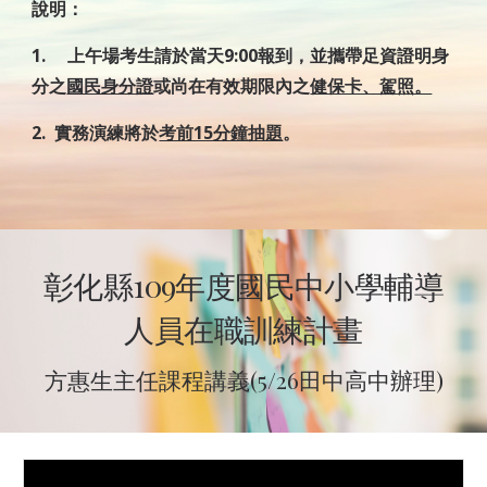
說明：
1.     上午場考生請於當天9:00報到，並攜帶足資證明身
分之
國民身分證
或尚在有效期限內之
健保卡、駕照。
2.  實務演練將於
考前15分鐘抽題
。
彰化縣109年度國民中小學輔導
人員在職訓練計畫
方惠生主任課程講義(5/26田中高中辦理)