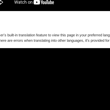
's built-in translation feature to view this page in your preferred lan
there are errors when translating into other languages, it’s provided for