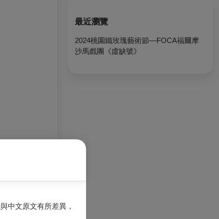
最近瀏覽
2024桃園鐵玫瑰藝術節—FOCA福爾摩
沙馬戲團《虛缺號》
入工作，不斷填
反覆行走、奔
能與中文原文有所差異，
、流量，而「真