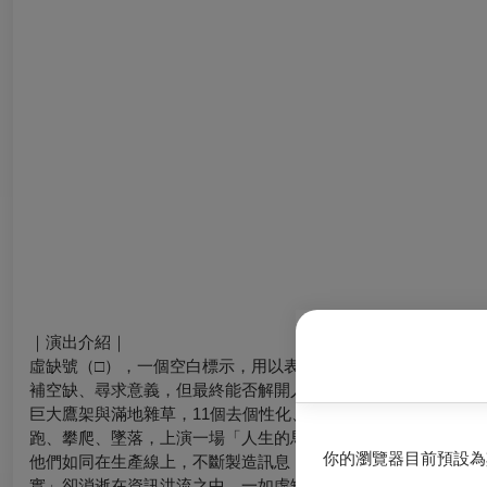
｜演出介紹｜
虛缺號（□），一個空白標示，用以表示無法辨認或缺失的字，
補空缺、尋求意義，但最終能否解開人生的謎團？
巨大鷹架與滿地雜草，11個去個性化、面目模糊的表演者，在
跑、攀爬、墜落，上演一場「人生的馬戲」。
你的瀏覽器目前預設為
他們如同在生產線上，不斷製造訊息，卻又隨之被更多的訊息淹
實」卻消逝在資訊洪流之中，一如虛缺號（□），殘缺、無法辨