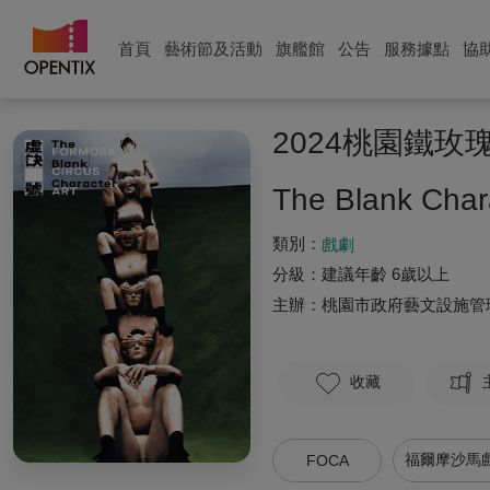
首頁
藝術節及活動
旗艦館
公告
服務據點
協
2024桃園鐵
The Blank Char
類別：
戲劇
分級：
建議年齡 6歲以上
主辦：
桃園市政府藝文設施管
收藏
福爾摩沙馬
FOCA