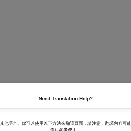
Need Translation Help?
人們需依據上下文推敲完整意思。就像現實生活，我們努力活著、投
這個揭露與隱匿、真實與虛構、自然與人工同時存在的壓縮空間裡，
其他語言。你可以使用以下方法來翻譯頁面，請注意，翻譯內容可
沒、沖散，鏡射了社群時代，透過一次次的刺激，追求點擊、按讚
僅供參考使用。
識的空白。