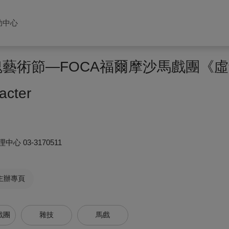
助中心
玫瑰藝術節—FOCA福爾摩沙馬戲團《
acter
理中心
03-3170511
主辦專頁
戲團
雜技
馬戲