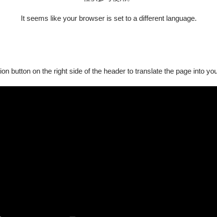
舞蹈劇場團隊「支離疏製作」（Peculiar Man）攜手合作，從
It seems like your browser is set to a different language.
的心靈圖像。
ion button on the right side of the header to translate the page into y