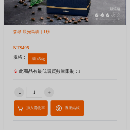
森尋 晨光島嶼｜1磅
NT$495
規格：
1磅 454g
※
此商品有最低購買數量限制 : 1
加入購物車
直接結帳