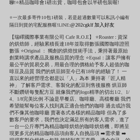
⭐精品咖啡會1磅出貨，咖啡包會以半磅包裝喔!
聊!
⭐一次最多寄件10包1磅裝，若是超過數量可以私訊小編有
@202cgklf 加入好友
隔日到貨的宅配服務喔!LINE:
【瑞嶧國際事業有限公司 Cafe R.O.E】 ⭐Roaster : 資深
的烘焙師，經驗累積長達18年並取得數張國際咖啡證照
數張 ⭐Original ： 獨創的烘焙技術手法，秉持著最原始
創業時講求產品及服務品質的理念 ⭐Equal：讓客戶擁有
最公平的貿易交易，用最合理的價格給予客人超值的咖
啡豆及品質 我們的烘豆師至今已有18年的經驗了！ 一
直以來的經營理念都是以「人」為本 秉持著「匠人精
神」 了解客戶需求、客製化的配豆到售後服務 烘豆師
不斷鑽研每隻配方豆 就像我們的logo精準的切出1/2、1/
4、1/8完美比例 不論是早餐店、咖啡廳、高檔餐廳 我們
希望能幫每位客人找到真正適合他們的咖啡 過去或許我
們不像其他咖啡廳 賣著各式各樣的精品咖啡 但為了多
數客戶的要求，我們也決定滿足所有的客人需求，進了
一台一公斤專門為精品咖啡烘焙的咖啡烘焙機，即將呈
現更多元的精品咖啡品項由客人自挑品項 ➡️需求量 ➡️