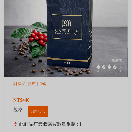
阿法朵 義式｜1磅
NT$440
規格：
1磅 454g
※
此商品有最低購買數量限制 : 1