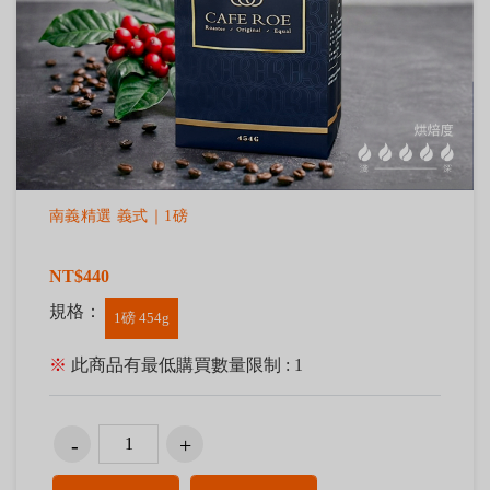
南義精選 義式｜1磅
NT$440
規格：
1磅 454g
※
此商品有最低購買數量限制 : 1