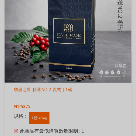
非洲之星 精選NO.2 義式｜1磅
NT$275
規格：
1磅 454g
※
此商品有最低購買數量限制 : 1