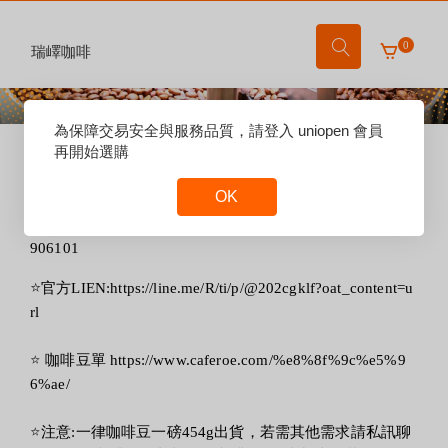
0
瑞嶧咖啡
Reset
為保障交易安全與服務品質，請登入 uniopen 會員
賣場說明：
Focus
再開始選購
⭐
⭐
如需詢問請洽詢
OK
⭐
FB:https://www.facebook.com/profile.php?id=100064837
Reset
Focus
906101
⭐
官方LIEN:https://line.me/R/ti/p/@202cgklf?oat_content=u
rl
⭐
咖啡豆單 https://www.caferoe.com/%e8%8f%9c%e5%9
6%ae/
⭐
注意:一律咖啡豆一磅454g出貨，若需其他需求請私訊聊