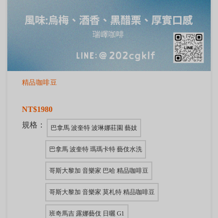
精品咖啡豆
NT$1980
規格：
巴拿馬 波奎特 波琳娜莊園 藝妓
巴拿馬 波奎特 瑪瑪卡特 藝伎水洗
哥斯大黎加 音樂家 巴哈 精品咖啡豆
哥斯大黎加 音樂家 莫札特 精品咖啡豆
班奇馬吉 露娜藝伎 日曬 G1