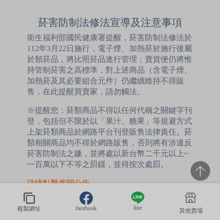
菸害防制法修法宣導及注意事項
衛生福利部國民健康署提醒，菸害防制法修法於
112年3月22日施行，電子煙、加熱菸於施行後屬
於類菸品，將比照菸品進行管理；賣貨便仍將惟
持管制菸害之高標準，對上述商品（含電子煙、
加熱菸及其必要組合元件）仍繼續維持不得販
售，在此提醒買賣家，請勿觸法。
※提醒您：菸類商品不得以任何代稱之關鍵字刊
登，包括但不限於以「果汁、糖果」等規避方式
上架菸類商品於網路平台刊登販售法律責任。菸
類相關商品均不得於網路販售，否則將有涉違反
菸害防制法之嫌，並將處以新台幣二千元以上~
一百萬以下不等之罰鍰，並得按次處罰。
詳情點擊參閱公告
動物應施檢疫物應注意事項
line
facebook
複製網址
其他賣場