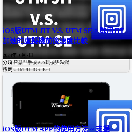
iOS版UTM JIT V.S. UTM SE，啟用JIT
加速的虛擬機前後速度比較
2024年10月7日
分類
智慧型手機
iOS玩機與越獄
標籤
UTM
JIT
IOS
IPad
iOS版UTM APP的使用方法 ~ 支援