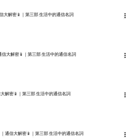
大解密📱｜第三部 生活中的通信名詞
通信大解密📱｜第三部 生活中的通信名詞
｜通信大解密📱｜第三部 生活中的通信名詞
？｜通信大解密📱｜第三部 生活中的通信名詞