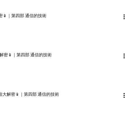
📱｜第四部 通信的技術
密📱｜第四部 通信的技術
信大解密📱｜第四部 通信的技術