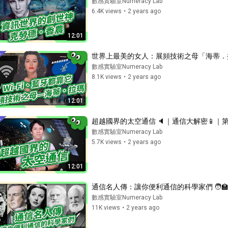
數感實驗室Numeracy Lab
6.4K views
•
2 years ago
12:01
世界上最美的女人：展頻技術之母「海蒂．拉瑪
數感實驗室Numeracy Lab
8.1K views
•
2 years ago
12:01
超越國界的太空通信 🔈｜通信大解密📱｜
數感實驗室Numeracy Lab
5.7K views
•
2 years ago
12:01
通信名人傳：讓你便利通信的科學家們 🧑‍
數感實驗室Numeracy Lab
11K views
•
2 years ago