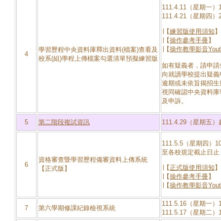
111.4.11（星期一）
111.4.21（星期四）
∣【
練習版使用須知
】
∣【
操作參考手冊
】
∣【
操作教學影音Yout
學習歷程中央資料庫釋出資料(檔案)查看及
4
校系(組)學程上傳檔案勾選清單預擬練習版
如有疑義者，請申請生於
向就讀學校提出疑義
逾期或未依旨揭招生
視同確認中央資料庫
及申訴。
5
第二階段複試資訊
111.4.29（星期五）
111.5.5（星期四）1
至各校規定截止日止
資格審查暨學習歷程備審資料上傳系統
6
∣【
正式版使用須知
】
【正式版】
∣【
操作參考手冊
】
∣【
操作教學影音Yout
111.5.16（星期一）
7
第六學期修課紀錄檢視系統
111.5.17（星期二）