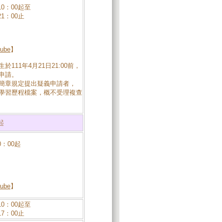
10：00起至
21：00止
ube
】
111年4月21日21:00前，
申請。
簡章規定提出疑義申請者，
學習歷程檔案，概不受理複查
起
0：00起
ube
】
10：00起至
17：00止