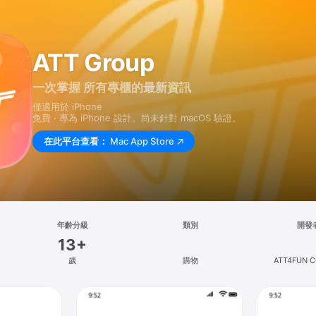
ATT Group
一次掌握 所有專櫃的最新資訊
僅適用於 iPhone
免費 · 專為 iPhone 設計。尚未針對 macOS 驗證。
在此平台查看：
Mac App Store
年齡分級
類別
開發
13+
歲
購物
ATT4FUN CO