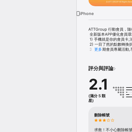
iPhone
ATTGroup 行動會員，
 全新版本APP優化會員
 1) 手機就是你的會員卡
 2) 一目了然的點數轉換
 3) 不定期會員專屬活動
更多
 4) 活動訊息不漏接,A
 ●版本限制：建議手機系
評分與評論
 ●若有任何下載或使用問
 ATT 4 FUN 信義店 02-87
2.1
 ATT VALLEY 松仁店 02-7
 ATT 筷食尚 桃園店 03-2
(滿分 5 顆
星)
刪除帳號
求救！不小心刪除帳