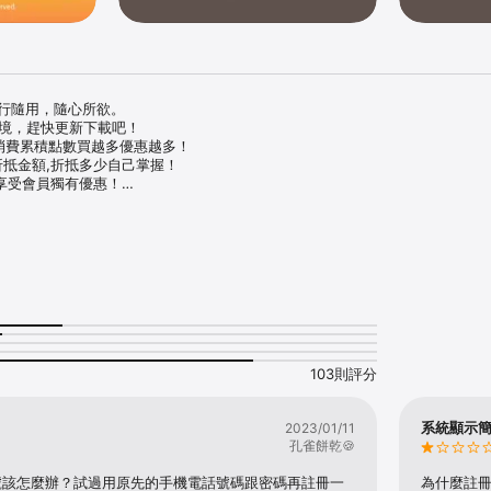
隨行隨用，隨心所欲。

環境，趕快更新下載吧！

,消費累積點數買越多優惠越多！

折抵金額,折抵多少自己掌握！

,享受會員獨有優惠！

TT最有趣的活動話題即時接收！

統需更新至最新版本以便體驗全功能

題，煩請撥打ATT客服專線

80-8111

711-7988

75-2168
103則評分
系統顯示
2023/01/11
孔雀餅乾🍪
號該怎麼辦？試過用原先的手機電話號碼跟密碼再註冊一
為什麼註