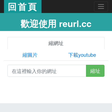
回首頁
歡迎使用 reurl.cc
縮網址
縮圖片
下載youtube
縮址