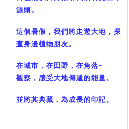
源頭
。
這個暑假
，
我們將走遊大地
，探
查身邊植物朋友
。
在城市
，在田野
，在角落~
觀察
，感受大地傳遞的能量
。
並將其典藏
，
為成長的印記
。