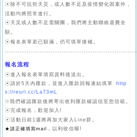
☉
除不可抗拒天災
，
或人數不足及疫情變化因素外
，
。
活動均將照常進行
☉天災或
人數不足
需關團
，我們將主動聯絡退費全
。
額
。
☉報名表單若已額滿
，仍可填單後補
........................................................................
報名流程
。
☉進入報名表單填寫資料後送出
☉請於5天內匯款
，
並進入
匯款回報連結填單
http
s://reurl.cc/La73mL
。
☉我們
確認匯款後將寄出收到匯款確認信至您信箱
☉完成報名
，
歡迎加入!
。
☉活動日前1週將再加大家入Line群
，以利收信喔!
★請正確填寫mail