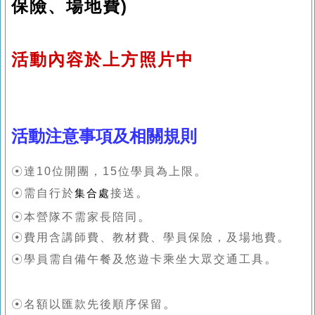
保險、場地費)
活動內容於上方照片中
活動注意事項及相關規則
。
☉達10位開團
，15位學員為上限
。
☉需自行於
接送
集合處
。
☉本營隊不需
家長陪同
。
☉費用含
講師費
、教材費
、學員保險
，
及場地費
。
☉學員需自備午餐及悠遊卡乘坐大眾交通工具
。
☉名額以匯款先後順序保留