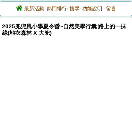
最新活動
熱門排行
搜尋
功能說明
留言
·
·
·
·
2025兜兜風小學夏令營~自然美學行囊 路上的一抹
綠(地衣森林 X 大兜)