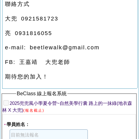
聯絡方式
大兜
0921581723
亮 0931816055
e-mail: beetlewalk@gmail.com
FB: 王嘉靖 大兜老師
期待您的加入！
BeClass 線上報名系統
2025兜兜風小學夏令營~自然美學行囊 路上的一抹綠(地衣森
林 X 大兜)
(報名截止)
學員姓名：
*