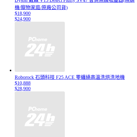
Dyson 戴森 V15 Detect Fluffy SV47 智慧無線吸塵器(除螨
機/寵物家庭/原廠公司貨)
$18,900
$24,900
Roborock 石頭科技 F25 ACE 零纏繞高溫洗烘洗地機
$10,888
$28,900