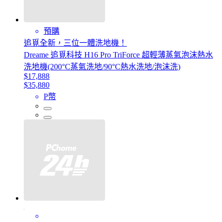
預購
追覓全新，三位一體洗地機！
Dreame 追覓科技 H16 Pro TriForce 超輕薄蒸氣泡沫熱水
洗地機(200°C蒸氣洗地/90°C熱水洗地/泡沫洗)
$17,888
$35,880
P幣