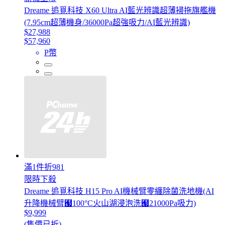
Dreame 追覓科技 X60 Ultra AI藍光辨識超薄掃拖旗艦機
(7.95cm超薄機身/36000Pa超強吸力/AI藍光辨識)
$27,988
$57,960
P幣
滿1件折981
限時下殺
Dreame 追覓科技 H15 Pro AI機械臂零纏除菌洗地機(AI
升降機械臂﹧100°C火山湖浸泡洗﹧21000Pa吸力)
$9,999
(售價已折)