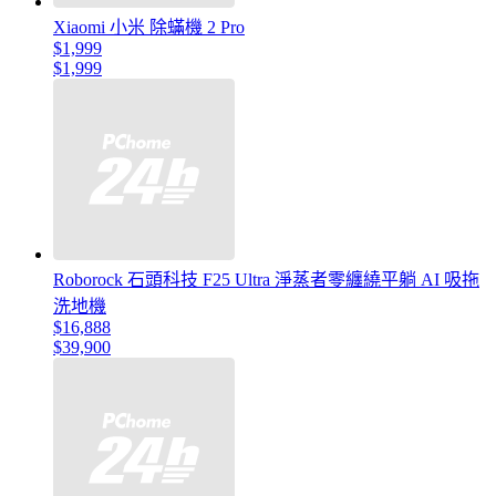
Xiaomi 小米 除蟎機 2 Pro
$1,999
$1,999
Roborock 石頭科技 F25 Ultra 淨蒸者零纏繞平躺 AI 吸拖
洗地機
$16,888
$39,900