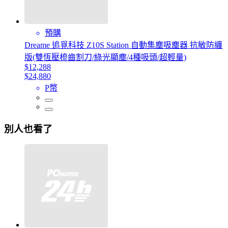
預購
Dreame 追覓科技 Z10S Station 自動集塵吸塵器 抗敏防纏
版(雙恆壓梳齒割刀/綠光顯塵/4種吸頭/超輕量)
$12,288
$24,880
P幣
別人也看了