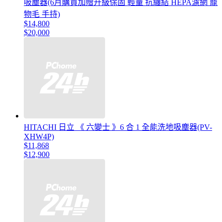
吸塵器(6月購買加贈升級保固 輕量 抗纏結 HEPA濾網 寵
物毛 手持)
$14,800
$20,000
HITACHI 日立 《 六變士 》6 合 1 全能洗地吸塵器(PV-
XHW4P)
$11,868
$12,900