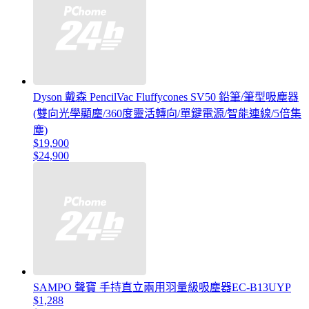
Dyson 戴森 PencilVac Fluffycones SV50 鉛筆/筆型吸塵器
(雙向光學顯塵/360度靈活轉向/單鍵電源/智能連線/5倍集
塵)
$19,900
$24,900
SAMPO 聲寶 手持直立兩用羽量級吸塵器EC-B13UYP
$1,288