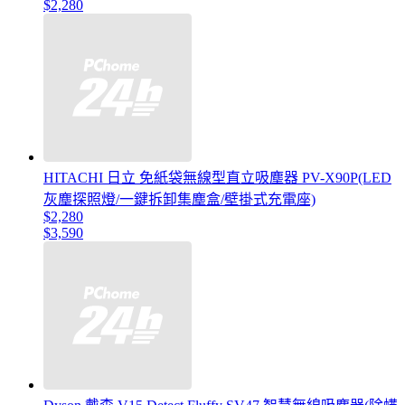
$2,280
HITACHI 日立 免紙袋無線型直立吸塵器 PV-X90P(LED
灰塵探照燈/一鍵拆卸集塵盒/壁掛式充電座)
$2,280
$3,590