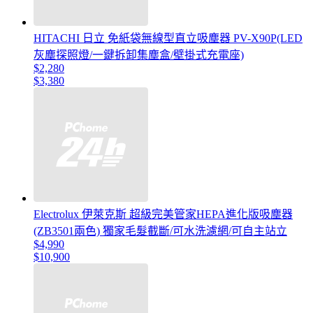
HITACHI 日立 免紙袋無線型直立吸塵器 PV-X90P(LED
灰塵探照燈/一鍵拆卸集塵盒/壁掛式充電座)
$2,280
$3,380
Electrolux 伊萊克斯 超級完美管家HEPA進化版吸塵器
(ZB3501兩色) 獨家毛髮截斷/可水洗濾網/可自主站立
$4,990
$10,900