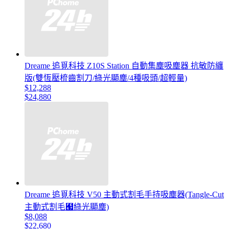
Dreame 追覓科技 Z10S Station 自動集塵吸塵器 抗敏防纏
版(雙恆壓梳齒割刀/綠光顯塵/4種吸頭/超輕量)
$12,288
$24,880
Dreame 追覓科技 V50 主動式割毛手持吸塵器(Tangle-Cut
主動式割毛﹧綠光顯塵)
$8,088
$22,680