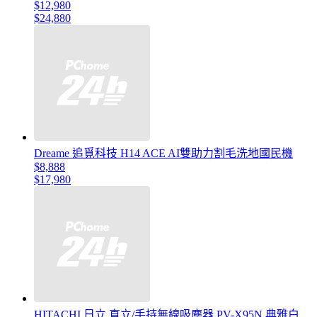
$12,980
$24,880
Dreame 追覓科技 H14 ACE AI雙助力割毛洗地國民機
$8,888
$17,980
HITACHI 日立 直立/手持無線吸塵器 PV-X95N 典雅白