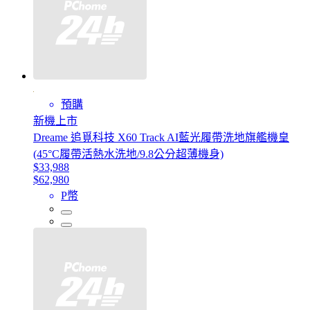
預購
新機上市
Dreame 追覓科技 X60 Track AI藍光履帶洗地旗艦機皇
(45°C履帶活熱水洗地/9.8公分超薄機身)
$33,988
$62,980
P幣