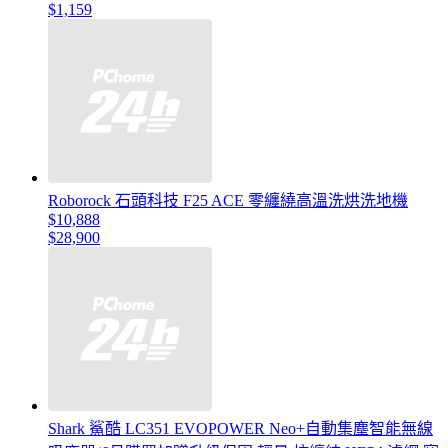
$1,159
Roborock 石頭科技 F25 ACE 零纏繞高溫洗烘洗地機
$10,888
$28,900
Shark 鯊酷 LC351 EVOPOWER Neo+自動集塵智能無線