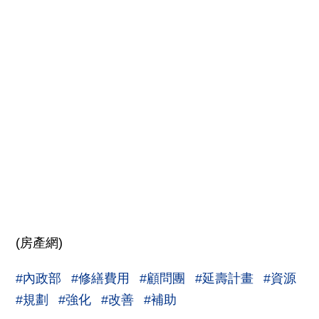
(房產網)
#內政部
#修繕費用
#顧問團
#延壽計畫
#資源
#規劃
#強化
#改善
#補助