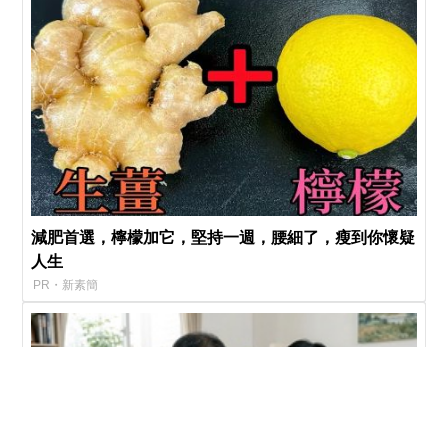
減肥首選，檸檬加它，堅持一週，腰細了，瘦到你懷疑
人生
PR・新素簡