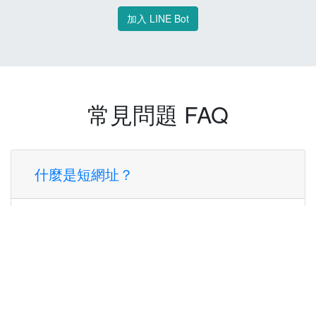
加入 LINE Bot
常見問題 FAQ
什麼是短網址？
短網址是一種將長網址轉換成簡短網址的服
務，讓您可以更方便地分享連結。
使用短網址有什麼好處？