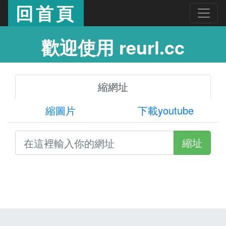
回首頁
歡迎使用 reurl.cc
縮網址
縮圖片
下載youtube
縮址