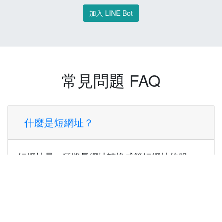
加入 LINE Bot
常見問題 FAQ
什麼是短網址？
短網址是一種將長網址轉換成簡短網址的服
務，讓您可以更方便地分享連結。
使用短網址有什麼好處？