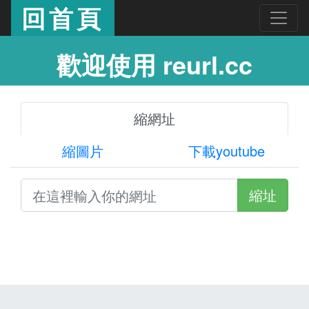
回首頁
歡迎使用 reurl.cc
縮網址
縮圖片
下載youtube
縮址