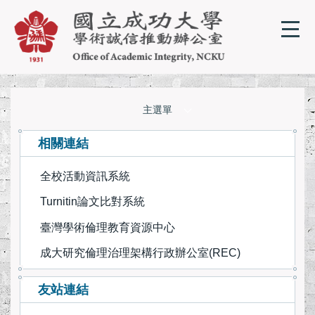
跳
到
主
要
內
容
區
主選單
單位簡介
相關連結
全校活動資訊系統
相關規章
Turnitin論文比對系統
成大學術誠信教材
臺灣學術倫理教育資源中心
成大研究倫理治理架構行政辦公室(REC)
學術誠信線上課程
友站連結
學術誠信相關資源