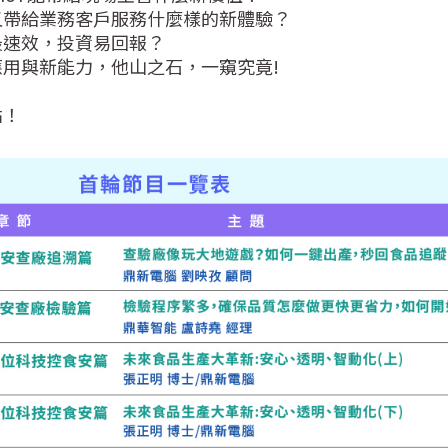
給業務客戶服務什麼樣的新體驗？   

效，投資易回報？   

與新能力，他山之石，一窺究竟!   

點！