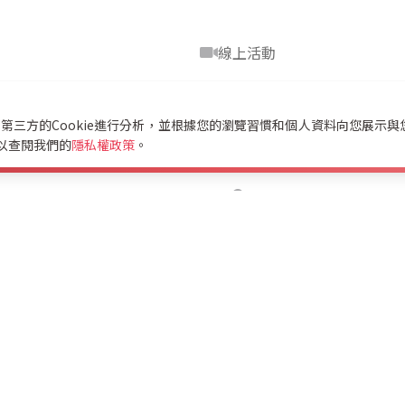
線上活動
供應鏈：久翔精密轉型實戰
e和第三方的Cookie進行分析，並根據您的瀏覽習慣和個人資料向您展示
以查閱我們的
隱私權政策
。
台南
智賦能與高效營運說明會】流通場
線上活動