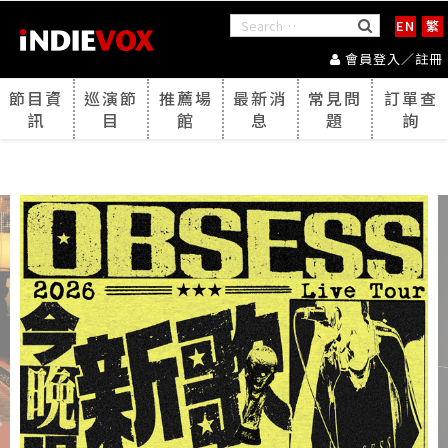
EN
繁
會員登入／註冊
節目資
巡演節
推薦場
最新消
常見問
訂單查
訊
目
館
息
題
詢