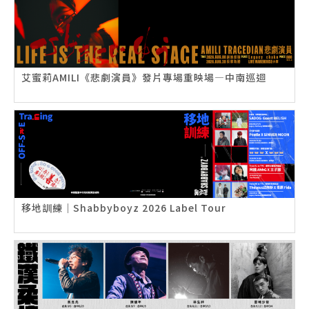
艾蜜莉AMILI《悲劇演員》發片專場重映場—中南巡迴
移地訓練｜Shabbyboyz 2026 Label Tour