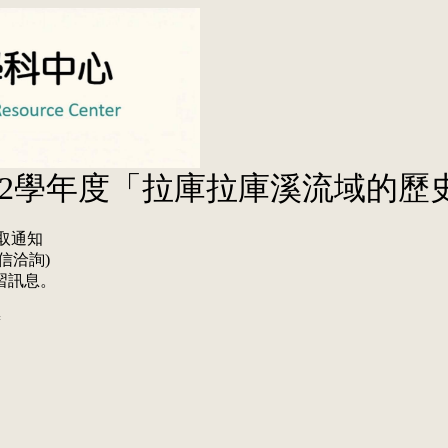
三)112學年度「拉庫拉庫溪流域
錄取通知
信洽詢)
習訊息。
=