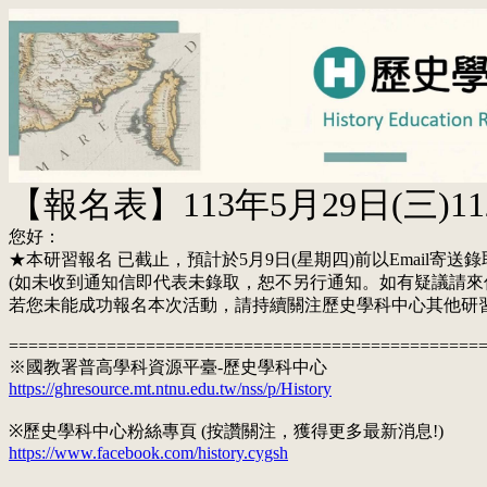
【報名表】113年5月29日(
您好：
★本研習報名 已截止，預計於5月9日(星期四)前以Email寄送
(如未收到通知信即代表未錄取，恕不另行通知。如有疑議請來
若您未能成功報名本次活動，請持續關注歷史學科中心其他研
================================================
※國教署普高學科資源平臺-歷史學科中心
https://ghresource.mt.ntnu.edu.tw/nss/p/History
※歷史學科中心粉絲專頁 (按讚關注，獲得更多最新消息!)
https://www.facebook.com/history.cygsh