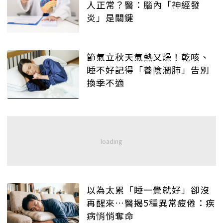
人正常？醫：腦內「神經發
炎」是關鍵
節氣立秋天氣熱又燥！乾咳、
睡不好記得「養陰潤肺」告別
換季不適
以為太累「睡一覺就好」卻沒
再醒來…醫揭5種異常疲倦：疾
病悄悄奪命