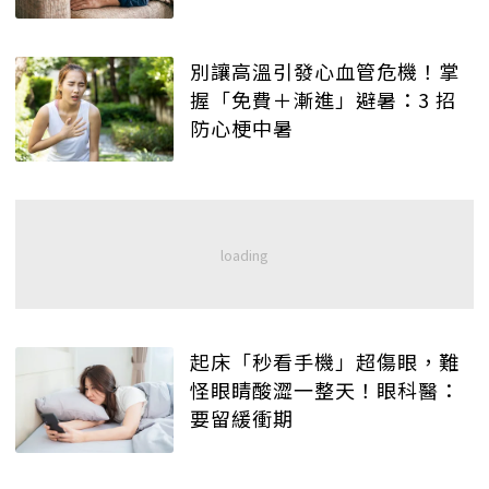
別讓高溫引發心血管危機！掌
握「免費＋漸進」避暑：3 招
防心梗中暑
起床「秒看手機」超傷眼，難
怪眼睛酸澀一整天！眼科醫：
要留緩衝期