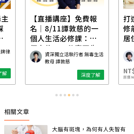
場主
【直播講座】免費報
打
踩
名｜8/11譚敦慈的一
修
職
個人生活必修課：一
居
個人住，五件事要先
金牌律
資深獨立活執行者 無毒生活
想清楚！
教母 譚敦慈
NT$
了解
深度了解
原價
N
相關文章
大腦有斑塊，為何有人失智有