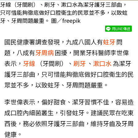
牙線（牙間刷）、刷牙、漱口水為潔牙護牙三部曲，
只可惜能夠徹底做好口腔衛生的民眾並不多，以致蛀
牙、牙周問題嚴重。 圖／freepik
用LINE傳送
國民健康署調查發現，九成八國人有
蛀牙
問
題，八成有
牙周病
困擾，開業牙科醫師李世偉
表示，
牙線
（牙間刷）、
刷牙
、
漱口水
為潔牙
護牙三部曲，只可惜能夠徹底做好口腔衛生的民
眾並不多，以致蛀牙、牙周問題嚴重。
李世偉表示，偏好甜食、潔牙習慣不佳，容易造
成口腔內細菌叢生，引發蛀牙。建議民眾在吃東
西後，務必依照牙護牙三部曲，維持牙齒及牙周
健康。