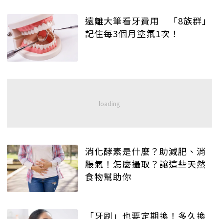
遠離大筆看牙費用 「8族群」
記住每3個月塗氟1次！
消化酵素是什麼？助減肥、消
脹氣！怎麼攝取？讓這些天然
食物幫助你
「牙刷」也要定期換！多久換