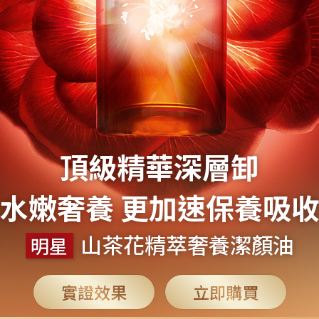
頂級精華深層卸
水嫩奢養 更加速保養吸
山茶花精萃奢養潔顏油
明星
實證效果
立即購買