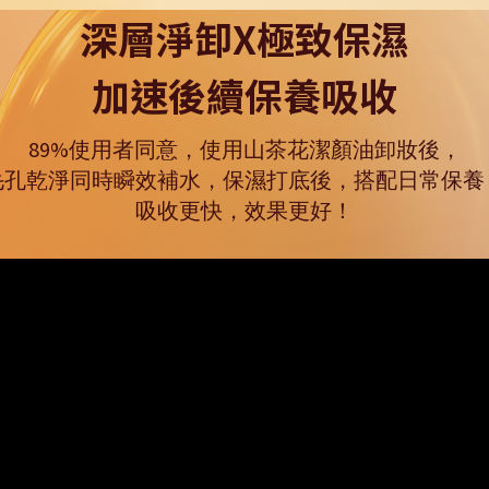
深層淨卸X極致保濕​
加速後續保養吸收
89%使用者同意，使用山茶花潔顏油卸妝後，
毛孔乾淨同時瞬效補水，保濕打底後，搭配日常保養
吸收更快，效果更好！