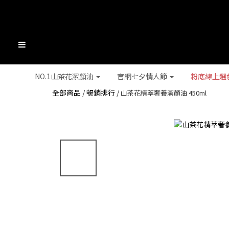
NO.1山茶花潔顏油
官網七夕情人節
粉底線上選
全部商品
/
暢銷排行
/
山茶花精萃奢養潔顏油 450ml