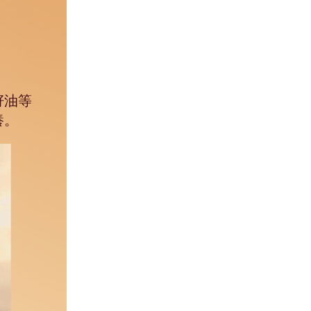
籽油等
。​