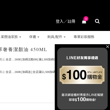
0
登入／註冊
潔顏油家族
保養
刷具/配件
專業彩妝服務
奢養潔顏油 450ML
截止
全店，2608 | 加碼活動08 | 滿1,500加碼送 抹茶潔顏油15ml (*
截止
全店，2608 | 加碼送 | 全店滿$1,500加碼送5件明星禮