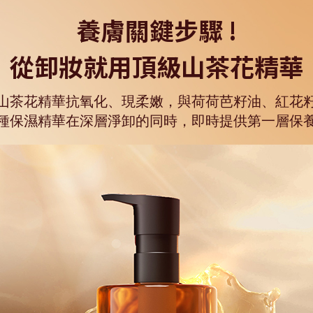
養膚關鍵步驟 !​
從卸妝就用頂級山茶花精華​
山茶花精華抗氧化、現柔嫩，與荷荷芭籽油、紅花
種保濕精華在​深層淨卸的同時，即時提供第一層保養