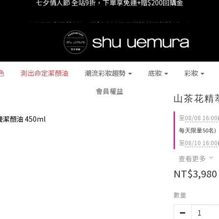
LINE最高回饋8%，滿$1,500限量贈抹茶潔顏油15ml
七夕情人節 全站9折，下單享免運+贈$200回購金
七夕情人節 全站9折，下單享免運+贈$200回購金
色
測出命定潔顏油
潮流彩妝趨勢
底妝
彩妝
會員權益
山茶花精萃
至
08/08 16:00
每天限量50名)
至
08/10 16:00
查看更多
NT$3,980
數量