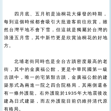
四月底、五月初是油桐花大爆發的時期，
每到這個時候都會吸引大批遊客前往欣賞，雖
然台灣平地不會下雪，但這就是獨屬於台灣的
浪漫五月雪，其中新竹更是欣賞油桐花的好地
方
。
北埔老街同時也是全台古蹟密度最高的老
街，其中的金廣福公館，更是中華民國第一級
古蹟中，唯一的宅第類古蹟，
金廣福公館的建
築形式為兩進一院之
四合院
格局，其兩側還各
有一條外
護龍
。右外護龍於1935年大地震後改
建為日式建築，而左外護龍目前仍維持清代原
有格局。