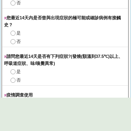
否
您最近14天內是否曾與出現症狀的極可能或確診病例有接觸
※
史？
是
否
請問您最近14天是否有下列症狀?(發燒(額溫到37.5℃)以上、
※
呼吸道症狀、味/嗅覺異常)
是
否
疫情調查使用
※
同意個人資料為防堵疫情而有必要時，得提供衛生主管機
關依傳染病防治法等規定進行疫情調查及聯繫使用
團體報名