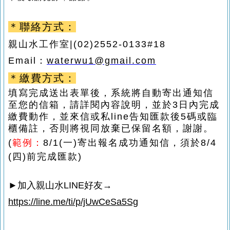
＊聯絡方式：
親山水工作室
|(02)2552-0133#18
Email
：
waterwu1@gmail.com
＊繳費方式：
填寫完成送出表單後，系統將自動寄出通知信
至您的信箱，請詳閱內容說明，並於
3日
內完成
繳費動作
，並來信或私line告知匯款後5碼或臨
櫃備註
，
否則將視同放棄已保留名額，謝謝。
(
範例：
8/1(一)
寄出報名成功通知信，須於
8/4
(四)前
完成匯款
)
►
加入親山水
LINE
好友→
https://line.me/ti/p/jUwCeSa5Sg