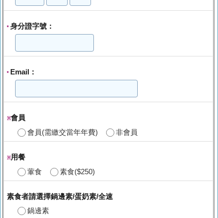
身分證字號：
*
Email：
*
會員
※
會員(需繳交當年年費)
非會員
用餐
※
葷食
素食($250)
素食者請選擇鍋邊素/蛋奶素/全速
鍋邊素