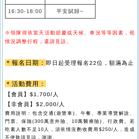
16:30-18:00
平安賦歸~
※領隊得依當天活動節慶或天候、車況等等因素，視
情況調整行程，還請見諒。
＊報名日期：
即日起受理報名22
位，額滿為止
＊活動費用：
【會員】
$1,700/
人
【非會員】
$2,000/
人
費用說明：包含交通
(
遊覽車
)
、午餐、專業導覽解說、
門票、保險
(300
萬意外險、
10
萬醫療險
)
、行政費。若
吃素人數不足
10
人，須依情況酌收費用$250/人，造成
不便敬請見諒，謝謝。