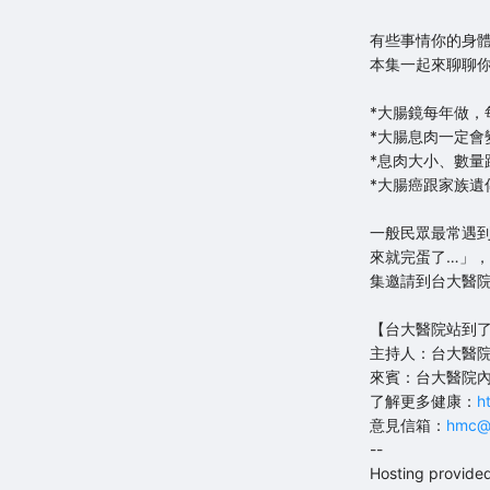
有些事情你的身
本集一起來聊聊
*大腸鏡每年做，
*大腸息肉一定會
*息肉大小、數量
*大腸癌跟家族遺
一般民眾最常遇
來就完蛋了…」
集邀請到台大醫
【台大醫院站到
主持人：台大醫院
來賓：台大醫院內
了解更多健康：
h
意見信箱：
hmc@n
--
Hosting provide