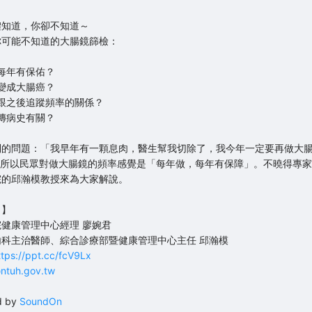
體知道，你卻不知道～
你可能不知道的大腸鏡篩檢：
每年有保佑？
變成大腸癌？
跟之後追蹤頻率的關係？
傳病史有關？
到的問題：「我早年有一顆息肉，醫生幫我切除了，我今年一定要再做大
，所以民眾對做大腸鏡的頻率感覺是「每年做，每年有保障」。不曉得專
院的邱瀚模教授來為大家解說。
了】
健康管理中心經理 廖婉君
科主治醫師、綜合診療部暨健康管理中心主任 邱瀚模
ttps://ppt.cc/fcV9Lx
tuh.gov.tw
d by
SoundOn