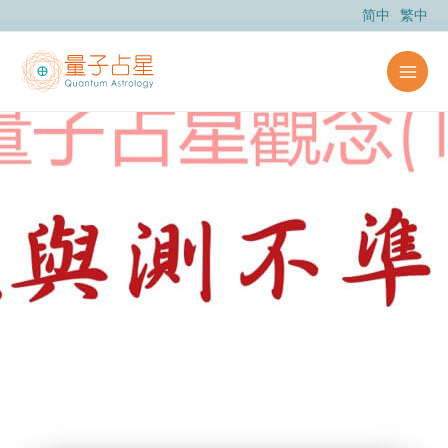
跳
简中
繁中
至
主
要
內
容