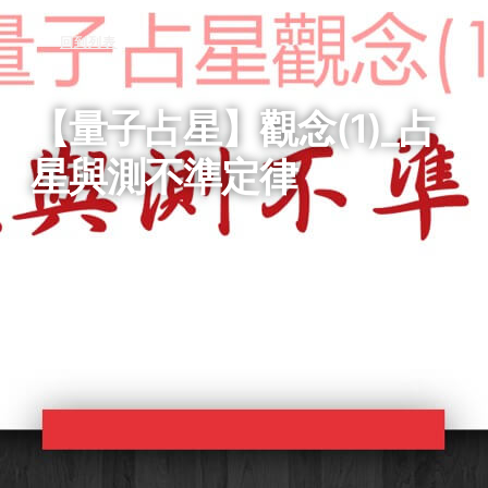
回到列表
【量子占星】觀念(1)_占
星與測不準定律