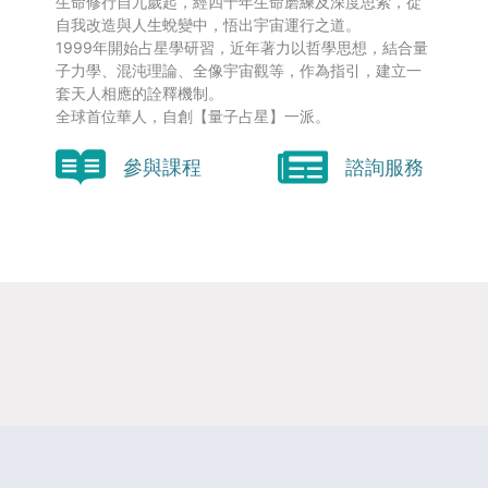
生命修行自九歲起，經四十年生命磨練及深度思索，從
自我改造與人生蛻變中，悟出宇宙運行之道。
1999年開始占星學研習，近年著力以哲學思想，結合量
子力學、混沌理論、全像宇宙觀等，作為指引，建立一
套天人相應的詮釋機制。
全球首位華人，自創【量子占星】一派。
參與課程
諮詢服務