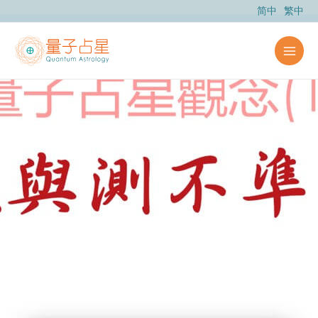
跳
简中
繁中
至
主
要
內
容