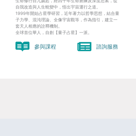
生命修行自九歲起，經四十年生命磨練及深度思索，從
自我改造與人生蛻變中，悟出宇宙運行之道。
1999年開始占星學研習，近年著力以哲學思想，結合量
子力學、混沌理論、全像宇宙觀等，作為指引，建立一
套天人相應的詮釋機制。
全球首位華人，自創【量子占星】一派。
參與課程
諮詢服務