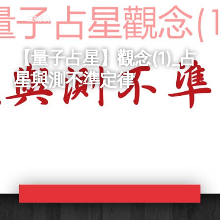
回到列表
【量子占星】觀念(1)_占
星與測不準定律