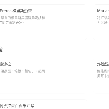
e Freres 模里斯奶茶
Mari
香草香的模里斯與濃醇鮮奶調和
將紅茶
度固定微糖去冰)
力氣息
拉
撒沙拉
炸脆雞
、溫泉蛋、培根、麵包丁、起司
鮮雞腿
風芥末
胸沙拉佐百香果油醋