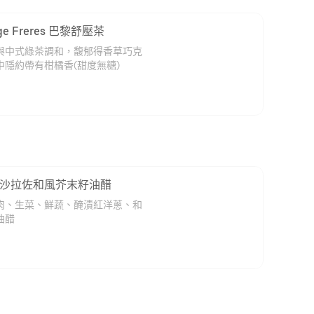
age Freres 巴黎舒壓茶
與中式綠茶調和，馥郁得香草巧克
中隱約帶有柑橘香(甜度無糖)
沙拉佐和風芥末籽油醋
肉、生菜、鮮蔬、醃漬紅洋蔥、和
油醋