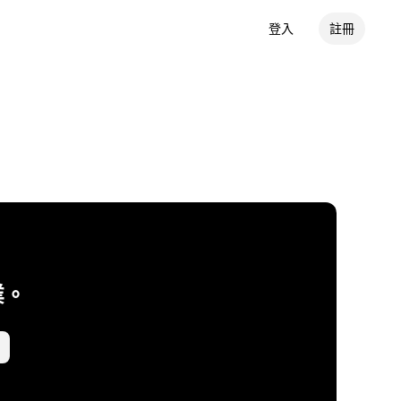
登入
註冊
業。