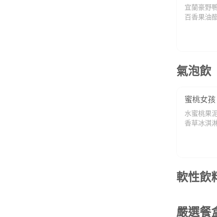
宜蘭豪野
百香果油
氣泡飲
蜜桃女孩
水蜜桃果
香草冰淇淋
軟性飲
嚴選餐