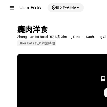
跳到內容
輸入外送地址
癮肉洋食
Zhongshan 1st Road 257, 1樓, Xinxing District, Kaohsiung Ci
Uber Eats 的未營業時間
自