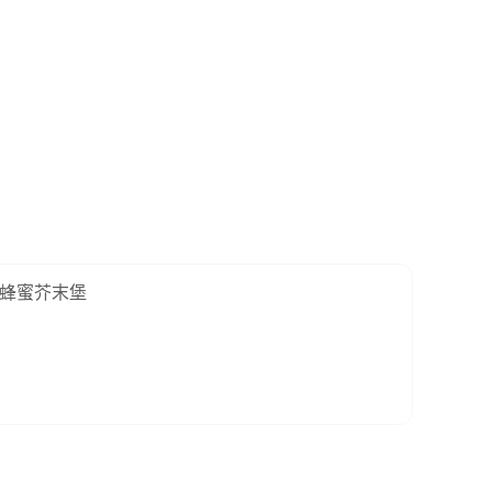
蜂蜜芥末堡