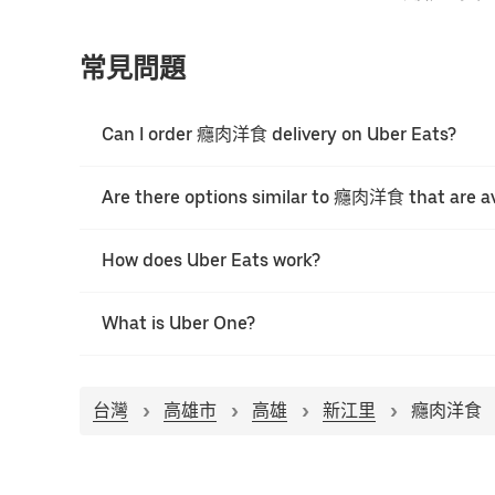
常見問題
Can I order 癮肉洋食 delivery on Uber Eats?
Are there options similar to 癮肉洋食 that are av
How does Uber Eats work?
What is Uber One?
台灣
高雄市
高雄
新江里
癮肉洋食