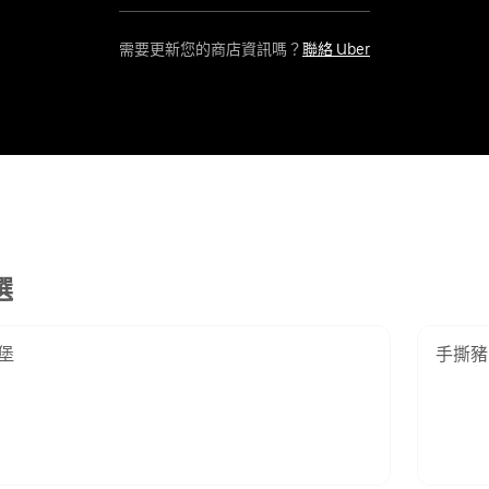
需要更新您的商店資訊嗎？
聯絡 Uber
選
堡
手撕豬