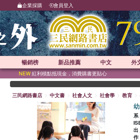
企業採購
會員登入
暢銷榜
新品
推薦
中文
外
NEW
紅利積點抵現金，消費購書更貼心
三民網路書店
中文書
社會人文
社會學
教育
幼
系
IS
出