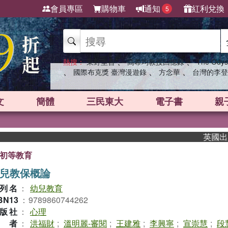
會員專區
購物車
通知
紅利兌換
5
、
、
熱搜：
東野圭吾
高希均教授回憶錄
The Odys
、
、
、
國際布克獎 臺灣漫遊錄
方念華
台灣的李登
文
簡體
三民東大
電子書
親
英國出版界指標大獎
初等教育
兒教保概論
列名
：
幼兒教育
BN13
：
9789860744262
版社
：
心理
作者
：
洪福財
;
溫明麗-審閱
;
王建雅
;
李興寧
;
宣崇慧
;
段