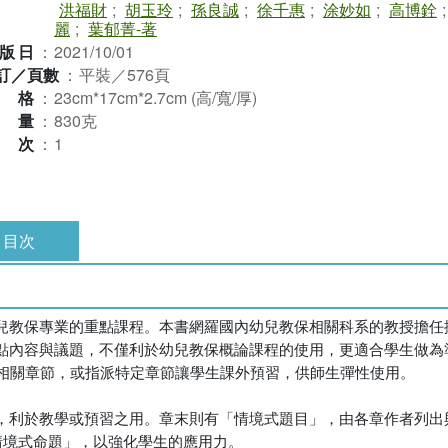
洪福財
;
胡玉玲
;
孫良誠
;
徐千惠
;
涂妙如
;
高博銓
麗
;
葉郁菁-著
版日
：
2021/10/01
訂／頁數
：
平裝／576頁
規格
：
23cm*17cm*2.7cm (高/寬/厚)
重量
：
830克
版次
：
1
目次
兒教保專業的重點課程。本書網羅國內幼兒教保相關科系的教授擔任
點內容與議題，不僅利於幼兒教保概論課程的使用，更適合學生做為
合相關章節，或指派特定章節讓學生課外預習，供師生彈性使用。
，利於教學或預習之用。章末則有「情境式題目」，由各章作者列出
情境式命題」，以強化學生的應用力。