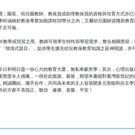
理；園長、幼兒園教師、教保員或助理教保員的資格與培育方式亦已
學科涵納於教保專業知能課程32學分之內，又屬幼兒園師資職前教育
不言可喻。
利於教學或預習之用。教師可視學生特性與學習需求，整合相關章節；
列有「情境式題目」，提供學生擴充幼兒教保教育知識之延伸閱讀，亦
今日和明日盡一份心力的教育大愛，無私奉獻所學；其次，心理出版
業態度令人感佩，一併於此致謝。最後，期望本書能對臺灣新世紀的
，精誠團結、攜手合作，共同為未來的主人翁張開多元智能和自主學
尚祈方家不吝指正。敬頌 健康、喜樂、平安！