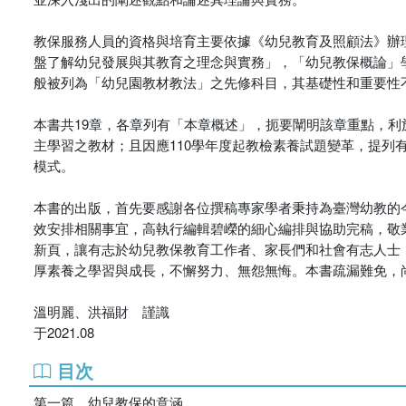
教保服務人員的資格與培育主要依據《幼兒教育及照顧法》辦
盤了解幼兒發展與其教育之理念與實務」，「幼兒教保概論」
般被列為「幼兒園教材教法」之先修科目，其基礎性和重要性
本書共19章，各章列有「本章概述」，扼要闡明該章重點，
主學習之教材；且因應110學年度起教檢素養試題變革，提
模式。
本書的出版，首先要感謝各位撰稿專家學者秉持為臺灣幼教的
效安排相關事宜，高執行編輯碧嶸的細心編排與協助完稿，敬
新頁，讓有志於幼兒教保教育工作者、家長們和社會有志人士
厚素養之學習與成長，不懈努力、無怨無悔。本書疏漏難免，
溫明麗、洪福財 謹識
于2021.08
目次
第一篇 幼兒教保的意涵