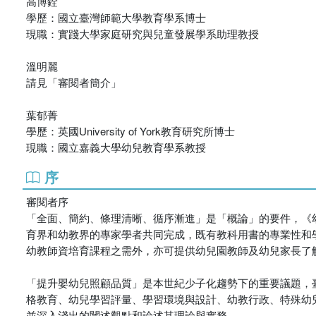
高博銓
學歷：國立臺灣師範大學教育學系博士
現職：實踐大學家庭研究與兒童發展學系助理教授
溫明麗
請見「審閱者簡介」
葉郁菁
學歷：英國University of York教育研究所博士
現職：國立嘉義大學幼兒教育學系教授
序
審閱者序
「全面、簡約、條理清晰、循序漸進」是「概論」的要件，《
育界和幼教界的專家學者共同完成，既有教科用書的專業性和
幼教師資培育課程之需外，亦可提供幼兒園教師及幼兒家長了
「提升嬰幼兒照顧品質」是本世紀少子化趨勢下的重要議題，
格教育、幼兒學習評量、學習環境與設計、幼教行政、特殊幼
並深入淺出的闡述觀點和論述其理論與實務。