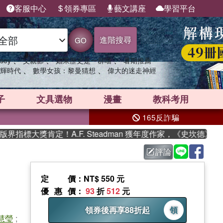
客服中心
領券專區
藝文講座
學習平台
進階搜尋
GO
、
、
、
sey
父親節
如果歷史是一群喵
暑期推薦
、
、
輝時代
數學女孩：黎曼猜想
偉大的迷走神經
子
文具選物
漫畫
教科考用
165反詐騙
肯定！A.F. Steadman 獲年度作家，《史坎德》系列帶你踏
評論
定價
：NT$ 550 元
優惠價
：
93
折
512
元
領券後再享88折起
領
慧瑩
;