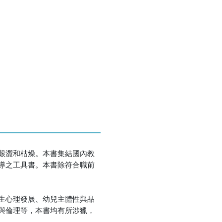
優惠方式：
75折
優惠方式：
熱賣中
艱澀和枯燥。本書集結國內教
導之工具書。本書除符合職前
生心理發展、幼兒主體性與品
與倫理等，本書均有所涉獵，
優惠方式：
熱賣中