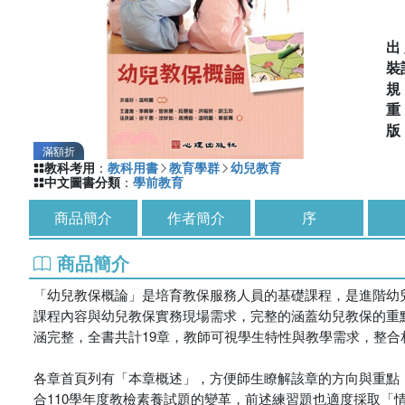
出
裝
滿額折
教科考用
：
教科用書
教育學群
幼兒教育
中文圖書分類
：
學前教育
商品簡介
作者簡介
序
商品簡介
「幼兒教保概論」是培育教保服務人員的基礎課程，是進階幼
課程內容與幼兒教保實務現場需求，完整的涵蓋幼兒教保的重
涵完整，全書共計19章，教師可視學生特性與教學需求，整
各章首頁列有「本章概述」，方便師生瞭解該章的方向與重點
合110學年度教檢素養試題的變革，前述練習題也適度採取「