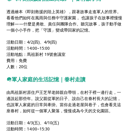
透過繪本《即刻救援的陸上英雄》，跟著故事⾛進軍⼈的世界。
看看他們如何在⾵⾬與任務中守護家園， 也讓孩⼦在故事裡慢慢
理解——什麼是勇敢、責任與團隊合作。聽完故事，孩⼦動⼿做
⼀個⼩⼩⼿作，把「守護」變成帶回家的記憶。
活動日期：4/2(四)、4/9(四)
活動時間：14:00–15:00
活動地點：馬祖新村 19號會議室
費用：免費
人數：20位
🪖軍⼈家庭的⽣活記憶｜眷村⾛讀
由⾺祖新村原住戶王芝琴⽼師親⾃帶領，在村⼦裡⼀邊⾏⾛，⼀
邊說起那些年。說⽗親從軍的⽇⼦、說⾃⼰在眷村⻑⼤的記憶，
也說軍⼈家庭的⽇常與牽掛。當你⾛過⽼屋與巷⼦，也會看⾒這
座眷村，如何從⼀個軍⼈聚落，慢慢成為今天的⽂化園區。
活動日期：4/3(五)、4/10(五)
活動時間：14:00–15:30