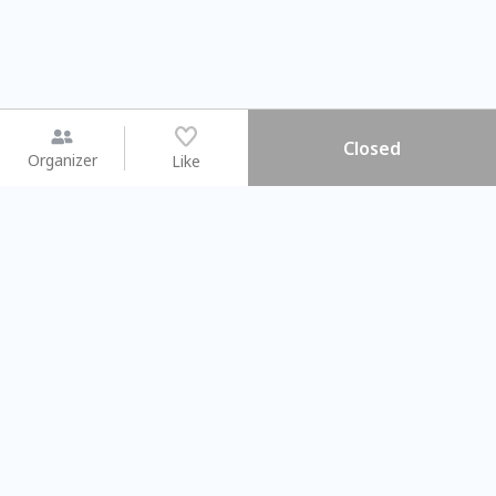
Closed
Organizer
Like
You may like
2026.08.15 (Sat) - 08.22 (Sat)
2026.08.15 (Sat) - 08.
【親子手作體驗】哈東派對！
「共織宇宙」