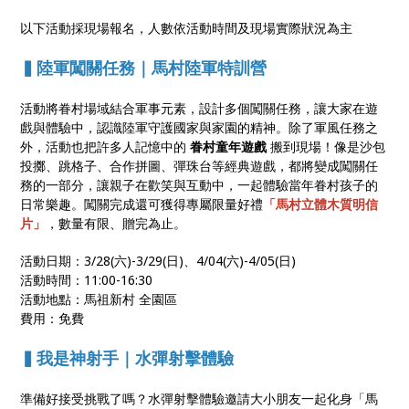
以下活動採現場報名，人數依活動時間及現場實際狀況為主
▍陸軍闖關任務｜⾺村陸軍特訓營
活動將眷村場域結合軍事元素，設計多個闖關任務，讓大家在遊
戲與體驗中，認識陸軍守護國家與家園的精神。除了軍風任務之
外，活動也把許多人記憶中的
眷村童年遊戲
搬到現場！像是沙包
投擲、跳格子、合作拼圖、彈珠台等經典遊戲，都將變成闖關任
務的一部分，讓親子在歡笑與互動中，一起體驗當年眷村孩子的
日常樂趣。闖關完成還可獲得專屬限量好禮
「馬村立體木質明信
片」
，數量有限、贈完為止。
活動日期：3/28(六)-3/29(⽇)、4/04(六)-4/05(日)
活動時間：11:00-16:30
活動地點：馬祖新村 全園區
費用：免費
▍我是神射手｜⽔彈射擊體驗
準備好接受挑戰了嗎？水彈射擊體驗邀請大小朋友一起化身「馬