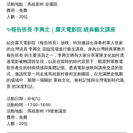
活動地點：馬祖新村 全園區
費用：免費
人數：20位
✨報告班長 李興文｜露天電影院 經典藝文講座
結合露天電影院《報告班長》放映，特別邀請出身眷村軍人世家
的台灣演員 李興文 蒞臨現場進行藝文講座。身為台灣經典軍教片
報告班長 的主要演員之一，李興文將與大家分享軍隊文化如何透
過電影被轉譯與呈現，以及在當時的時代背景下，觀眾對軍教電
影所產生的特殊情感與集體記憶。透過電影放映與講座交流的形
式，邀請民眾一同走進馬祖新村眷村文創園區，在充滿歷史氛圍
的場域中，展開一場關於 軍旅文化、眷村記憶與台灣電影時代風
景 的深度對話。
活動日期：4/4(六)
活動時間：17:00–18:00
活動地點：馬祖新村 19號會議室
費用：免費
人數：20位