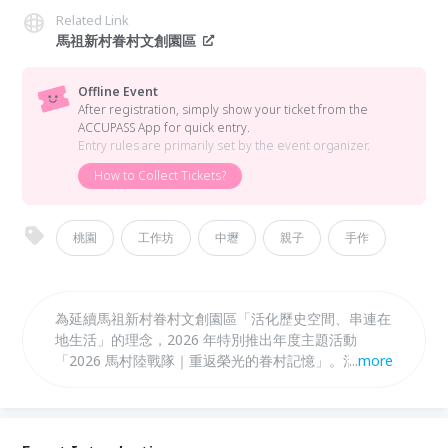
Related Link
馬祖新村眷村文創園區
Offline Event
After registration, simply show your ticket from the
ACCUPASS App for quick entry.
Entry rules are primarily set by the event organizer.
How to Collect Tickets?
桃園
工作坊
中壢
親子
手作
為延續馬祖新村眷村文創園區「活化歷史空間、串連在
地生活」的理念，2026 年特別推出年度主題活動
「2026 馬村陸戰隊｜重返榮光的眷村記憶」。活動將
...
more
連續兩週熱鬧登場，透過豐富多元的體驗內容，邀請大
小朋友一起走進眷村，感受那段充滿故事的時代。 活
動期間將規劃 闖關挑戰、親子手作、軍風體驗以及露
天電影院等系列活動，打造充滿參與感的藝文場景，讓