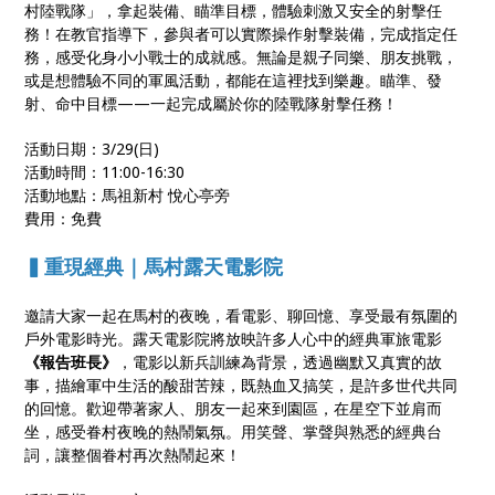
村陸戰隊」，拿起裝備、瞄準目標，體驗刺激又安全的射擊任
務！在教官指導下，參與者可以實際操作射擊裝備，完成指定任
務，感受化身小小戰士的成就感。無論是親子同樂、朋友挑戰，
或是想體驗不同的軍風活動，都能在這裡找到樂趣。瞄準、發
射、命中目標——一起完成屬於你的陸戰隊射擊任務！
活動日期：3/29(⽇)
活動時間：11:00-16:30
活動地點：馬祖新村 悅心亭旁
費用：免費
▍重現經典｜馬村露天電影院
邀請大家一起在馬村的夜晚，看電影、聊回憶、享受最有氛圍的
戶外電影時光。露天電影院將放映許多人心中的經典軍旅電影
《報告班長》
，電影以新兵訓練為背景，透過幽默又真實的故
事，描繪軍中生活的酸甜苦辣，既熱血又搞笑，是許多世代共同
的回憶。歡迎帶著家人、朋友一起來到園區，在星空下並肩而
坐，感受眷村夜晚的熱鬧氣氛。用笑聲、掌聲與熟悉的經典台
詞，讓整個眷村再次熱鬧起來！