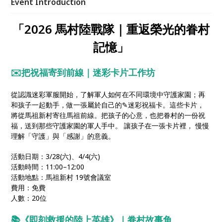
Event Introduction
民眾在遊戲與互動中，重新認識眷村生活與軍旅文化的
獨特魅力。
「2026 馬村陸戰隊｜重返榮光的眷村
記憶」
✉️把祝福寄到前線｜迷彩卡⽚⼯作坊
從認識迷彩軍服開始，了解軍⼈如何在不同環境中守護家園；再
和孩⼦⼀起動⼿，做⼀張屬於⾃⼰的✎迷彩祝福卡。這些卡⽚，
將從⾺祖新村寄往⾺祖前線。把孩⼦的⼼意，也把眷村的⼀份祝
福，送到那些守護家園的軍⼈⼿中。 讓孩⼦在⼀張卡⽚裡， 慢慢
理解「守護」與「感謝」的意義。
活動日期：3/28(六)、4/4(六)
活動時間：11:00–12:00
活動地點：馬祖新村 19號會議室
費用：免費
人數：20位
📚《即刻救援的陸上英雄》｜眷村故事⾓