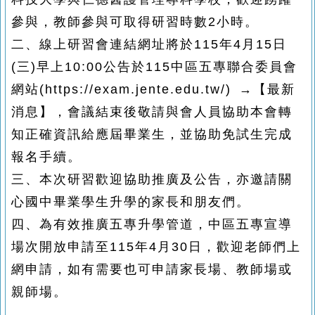
參與，教師參與可取得研習時數2小時
。
二、
線上研習會連結網址將於115年4月15日
(三)早上10:00公告於
115中區五專聯合委員會
網站(https://exam.jente.edu.tw/) →【最新
消息】，會議結束後敬請與會人員協助本會轉
知正確資訊給應屆畢業生，並協助免試生完成
報名手續。
三、
本次研習歡迎協助推廣及公告，亦邀請關
心國中畢業學生升學的家長和朋友們。
四、
為有效推廣五專升學管道，中區五專宣導
場次開放申請至
115年4月30日
，歡迎老師們上
網申請
，
如有需要也可申請家長場、教師場或
親師場。