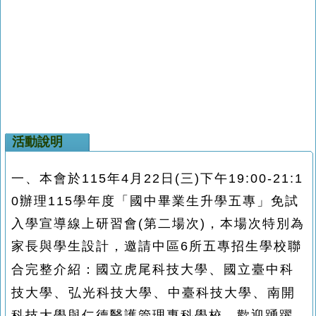
活動說明
一、本會於115年4月22日(三)下午19:00-21:1
0辦理
115學年度「國中畢業生升學五專」免試
入學宣導
線上研習會(第二場次)
，本場次特別
為
家長與學生設計
，邀請中區6所五專招生學校
聯
、
合完整介紹
：
國立虎尾科技大學
國立臺中科
、
、
、
技大學
弘光科技大學
中臺科技大學
南開
科技大學與
仁德醫護管理專科學校
，
歡迎踴躍