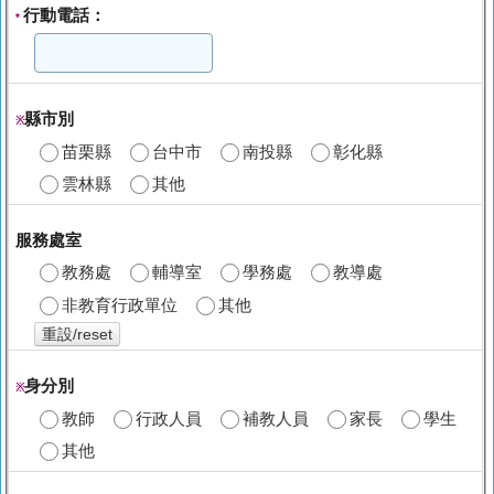
行動電話：
*
縣市別
※
苗栗縣
台中市
南投縣
彰化縣
雲林縣
其他
服務處室
教務處
輔導室
學務處
教導處
非教育行政單位
其他
重設/reset
身分別
※
教師
行政人員
補教人員
家長
學生
其他