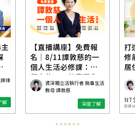
遺
報
打造安心住的家｜裝
財
一
修前必懂！住到老的
產
一
居住規劃全攻略
先
毒生活
林黛羚
NT$2,900
NT$
深度了解
了解
原價
NT$5,600
原價
N