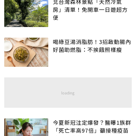
北台灣森林景點「天然冷氣
房」清單！免開車一日遊超方
便
喝綠豆湯消脂肪！3招啟動腸內
好菌助燃脂：不挨餓照樣瘦
今夏新冠注定爆發？醫曝1族群
「死亡率高97倍」籲接種疫苗