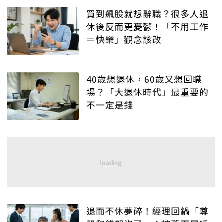
買到飆股就想辭職？很多人退
休後反而更憂鬱！「不用工作
＝快樂」觀念該改
40歲想退休，60歲又想回職
場？「大退休時代」最重要的
不一定是錢
退而不休夢碎！經理回鍋「尊