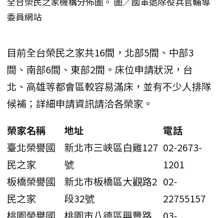
全台榮民之家機構分佈圖。 圖／國軍退除役兵官輔導
委員網站
目前全台榮民之家共16間，北部5間、中部3
間、南部6間、東部2間。床位申請狀況，台
北、高雄等都會區較容易滿床，並有不少人排隊
候補；詳細申請資訊請洽各榮家。
榮家名稱
地址
電話
臺北榮譽國
新北市三峽區白雞127
02-2673-
民之家
號
1201
板橋榮譽國
新北市板橋區大觀路2
02-
民之家
段32號
22755157
桃園榮譽國
桃園市八德區興豐路
03-