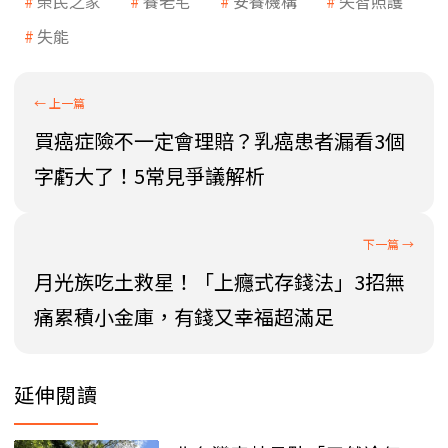
榮民之家
養老宅
安養機構
失智照護
失能
買癌症險不一定會理賠？乳癌患者漏看3個
字虧大了！5常見爭議解析
月光族吃土救星！「上癮式存錢法」3招無
痛累積小金庫，有錢又幸福超滿足
延伸閱讀