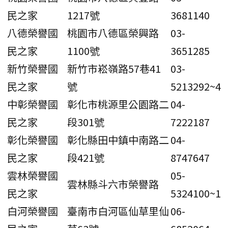
民之家
1217號
3681140
八德榮譽國
桃園市八德區榮興路
03-
民之家
1100號
3651285
新竹榮譽國
新竹市崧嶺路57巷41
03-
民之家
號
5213292~4
中彰榮譽國
彰化市桃源里公園路二
04-
民之家
段301號
7222187
彰化榮譽國
彰化縣田中鎮中南路二
04-
民之家
段421號
8747647
雲林榮譽國
05-
雲林縣斗六市榮譽路
民之家
5324100~1
白河榮譽國
臺南市白河區仙草里仙
06-