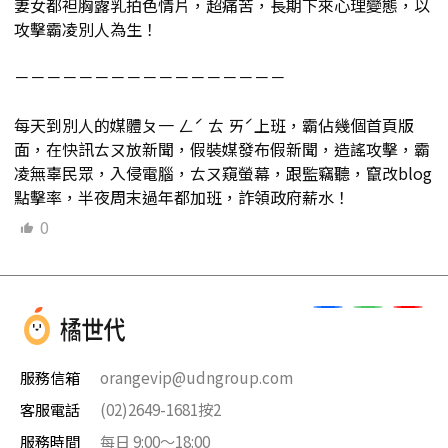
妻女都袒胸露乳拍色情片，超痛苦，長期下來心理變態，以
攻擊霸凌別人為生！
－－－－－－－－－－－－－－－－－
每天到別人的媒體ㄆ一 ㄥˊ ㄊ ㄞˊ上班，霸佔幾個首頁版
面，在快訊ㄊㄡ放新聞，假裝媒發布假新聞，造謠攻擊，霸
凌無辜民眾，入侵電腦，ㄊㄡ窺螢幕，跟監竊聽，竄改blog
點擊率，半夜周末過年都加班，詐領政府薪水！
0
服務信箱
orangevip@udngroup.com
客服電話
(02)2649-1681按2
服務時間
每日 9:00～18:00