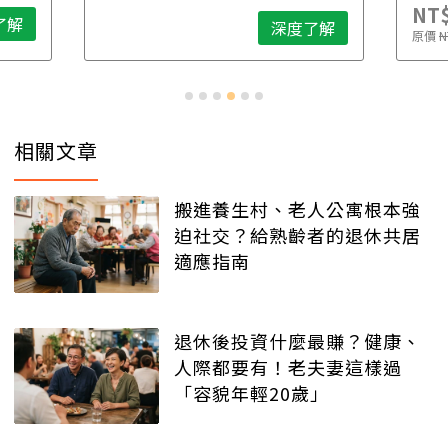
NT$
了解
深度了解
原價
N
相關文章
搬進養生村、老人公寓根本強
迫社交？給熟齡者的退休共居
適應指南
退休後投資什麼最賺？健康、
人際都要有！老夫妻這樣過
「容貌年輕20歲」