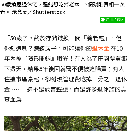
50歲換屋退休宅，選錯恐吃掉老本！3個殘酷真相一次
看。 示意圖／Shutterstock
用LINE傳送
「50歲了，終於存夠錢換一間『養老宅』，但
你知道嗎？選錯房子，可能讓你的
退休金
在10
年內被『隱形開銷』啃光！有人為了田園夢買鄉
下透天，結果5年後因就醫不便被迫賤賣；有人
住進市區豪宅，卻發現管理費吃掉三分之一退休
金……」這不是危言聳聽，而是許多退休族的真
實血淚。