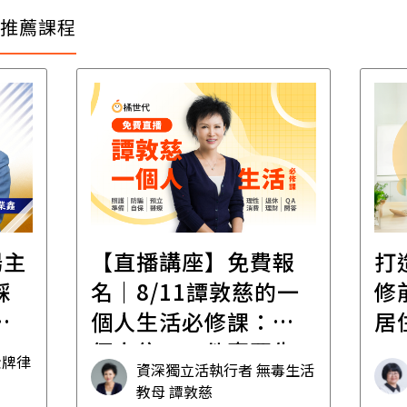
推薦課程
場主
【直播講座】免費報
打
踩
名｜8/11譚敦慈的一
修
職
個人生活必修課：一
居
個人住，五件事要先
金牌律
資深獨立活執行者 無毒生活
想清楚！
教母 譚敦慈