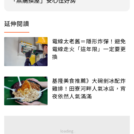
「無痛換屋」安心住好房
延伸閱讀
電線太老舊＝隱形炸彈！避免
電線走火「這年限」一定要更
換
基隆美食推薦》大碗剉冰配炸
雞排！田寮河畔人氣冰店，宵
夜依然人氣滿滿