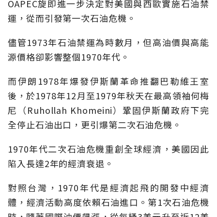
OAPEC旋即進一步決定對美國與西歐實施石油禁
運，從而引發第一次石油危機。
儘管1973年石油禁運為時數月，但高油價與高能
源價格卻影響整個1970年代。
而伊朗1978年爆發伊斯蘭革命推翻巴勒維王室
後，於1978年12月至1979年秋天在最高領袖何梅
尼（Ruhollah Khomeini）鞏固伊斯蘭政府下完
全停止石油出口，更引爆第二次石油危機。
1970年代二次石油危機重創全球經濟，美國因此
陷入長達2年的經濟衰退。
對照台灣，1970年代是經濟起飛的開發中經濟
體，經濟活動高度依賴石油進口。第1次石油危機
時，隨著國際油價飆漲，從每桶3美元升至近12美