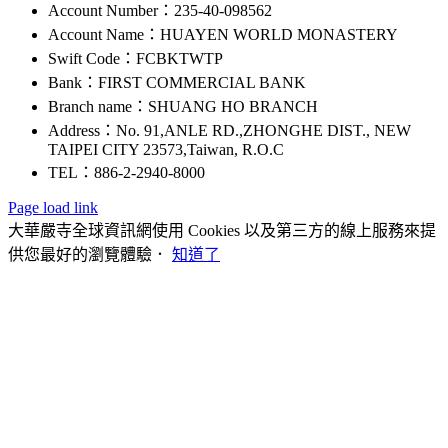
Account Number：235-40-098562
Account Name：HUAYEN WORLD MONASTERY
Swift Code：FCBKTWTP
Bank：FIRST COMMERCIAL BANK
Branch name：SHUANG HO BRANCH
Address：No. 91,ANLE RD.,ZHONGHE DIST., NEW
TAIPEI CITY 23573,Taiwan, R.O.C
TEL：886-2-2940-8000
Page load link
大華嚴寺全球資訊網使用 Cookies 以及第三方的線上服務來提
供您最好的瀏覽體驗．
知道了
Go
to
Top