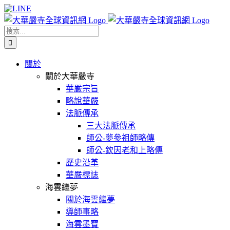
Skip
Facebook
X
WeChat
YouTube
LINE
to
content
搜
索
結
關於
果：
關於大華嚴寺
華嚴宗旨
略說華嚴
法脈傳承
三大法脈傳承
師公-夢參祖師略傳
師公-欽因老和上略傳
歷史沿革
華嚴標誌
海雲繼夢
關於海雲繼夢
導師事略
海雲墨寶