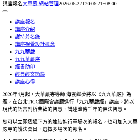
講座報名
大華嚴 網站管理
2026-06-22T20:06:21+08:00
Toggle
Navigation
講座報名
講座介紹
護持芳名錄
講座視覺設計概念
九九華嚴
九九華嚴序
經書助印
經典經文節錄
講座心得
2026年4月起，大華嚴寺導師 海雲繼夢將以《九九華嚴》為
題，在台北TICC國際會議廳進行「九九華嚴經」講座。將以
現代的語言剖析典籍的智慧，講述流傳千年的佛法智慧。
您可以立即透過下方的連結進行單場次的報名，也可加入大華
嚴寺的護法會員，選擇多場次的報名。