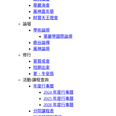
華嚴海會
萬神嘉年華
財寶天王燈會
論壇
學術論壇
華嚴學國際論壇
鹿谷論禪
萬神論壇
修行
普賢戒會
短期出家
夏、冬安居
活動/課程查詢
年度行事曆
2024 年度行事曆
2025 年度行事曆
2026 年度行事曆
分院課程表