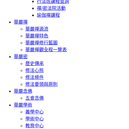
行法班課程查詢
禪/密法院活動
瑜伽禪課程
華嚴禪
華嚴禪源流
華嚴禪特色
華嚴禪修行藍圖
華嚴禪觀全程一覽表
華嚴密
歷史傳承
修法心態
修法條件
修法要領與原則
華嚴念佛
五會念佛
華嚴學術
義學中心
學術中心
教育中心