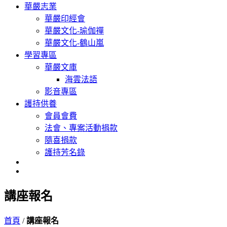
華嚴志業
華嚴印經會
華嚴文化-瑜伽禪
華嚴文化-鶴山嵐
學習專區
華嚴文庫
海雲法語
影音專區
護持供養
會員會費
法會、專案活動捐款
隨喜捐款
護持芳名錄
講座報名
首頁
/
講座報名