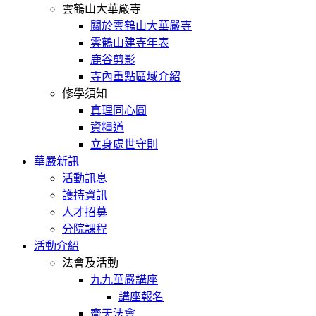
雲鶴山大華嚴寺
關於雲鶴山大華嚴寺
雲鶴山建寺年表
鹿谷剪影
寺內重點區域介紹
修學須知
真理同心圓
資糧道
立身處世守則
華嚴新訊
活動訊息
護持資訊
人才招募
分院課程
活動介紹
法會及活動
九九華嚴講座
講座報名
齋天法會