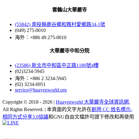
雲鶴山大華嚴寺
(55842) 南投縣鹿谷鄉和雅村愛鄉路34-1號
(049) 275-0010
海外：+886 49 275-0010
大華嚴寺中和分院
(23586) 新北市中和區中正路1180號4樓
(02)3234-5945
海外：+886 2 3234-5945
(02) 3234-6951
service@huayenworld.org
Copyright © 2018 -
2026 |
Huayenworld 大華嚴寺全球資訊網.
All Rights Reserved. | 本頁面的文字允許在
創用 CC 姓名標示-
相同方式分享3.0協議
和GNU自由文檔許可證下修改和再使用
Facebook
X
WeChat
YouTube
LINE
Toggle
Sliding