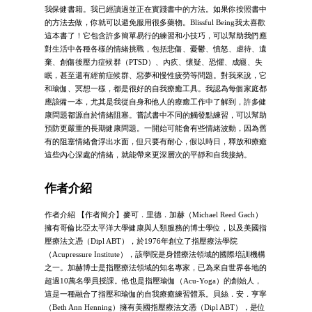
我保健書籍。我已經讀過並正在實踐書中的方法。如果你按照書中
的方法去做，你就可以避免服用很多藥物。Blissful Being我太喜歡
這本書了！它包含許多簡單易行的練習和小技巧，可以幫助我們應
對生活中各種各樣的情緒挑戰，包括悲傷、憂鬱、憤怒、虐待、遺
棄、創傷後壓力症候群（PTSD）、內疚、懷疑、恐懼、成癮、失
眠，甚至還有經前症候群、惡夢和慢性疲勞等問題。對我來說，它
和瑜伽、冥想一樣，都是很好的自我療癒工具。我認為每個家庭都
應該備一本，尤其是我從自身和他人的療癒工作中了解到，許多健
康問題都源自於情緒阻塞。嘗試書中不同的觸發點練習，可以幫助
預防更嚴重的長期健康問題。一開始可能會有些情緒波動，因為舊
有的阻塞情緒會浮出水面，但只要有耐心，假以時日，釋放和療癒
這些內心深處的情緒，就能帶來更深層次的平靜和自我接納。
作者介紹
作者介紹 【作者簡介】麥可．里德．加赫（Michael Reed Gach）
擁有哥倫比亞太平洋大學健康與人類服務的博士學位，以及美國指
壓療法文憑（Dipl ABT），於1976年創立了指壓療法學院
（Acupressure Institute），該學院是身體療法領域的國際培訓機構
之一。加赫博士是指壓療法領域的知名專家，已為來自世界各地的
超過10萬名學員授課。他也是指壓瑜伽（Acu-Yoga）的創始人，
這是一種融合了指壓和瑜伽的自我療癒練習體系。貝絲．安．亨寧
（Beth Ann Henning）擁有美國指壓療法文憑（Dipl ABT），是位