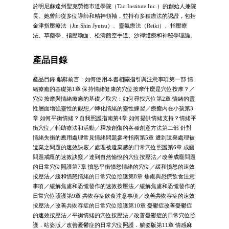
於明尼蘇達州聖克勞德市道學院（Tao Institute Inc.）的創始人兼院
長。她曾師從多位導師和精神領袖，並持有多種療法的認證，包括
金津指壓療法（Jin Shin Jyutsu）、靈氣療法（Reiki）、指壓療
法、草藥學、指壓瑜伽、松濤館空手道、沙禪體療和神秘學理論。
產品目錄
產品目錄 獻辭前言：如何使用本書相關指引與注意事項第一部 情
緒療癒的基礎第1章 保持情緒健康的穴位按摩什麼是穴位按摩？／
穴位按摩與情緒療癒的基礎／取穴：如何尋找穴位第2章 情緒的靈
性層面增強靈性的觀想／轉化情緒的靈性練習／療癒內在小孩第3
章 如何平衡情緒？自我照護指南第4章 如何提供情緒支持？情緒平
衡穴位／輔助療法和活動／釋放創傷的各種創意方法第二部 針對
情緒失衡的應用處理常見情緒問題參考指南第5章 遭到遺棄處理被
遺棄之問題的速效訣竅／處理被遺棄感的日常穴位照護第6章 成癮
問題戒癮的速效訣竅／達到自然愉悅的穴位按壓法／改善成癮問題
的日常穴位照護第7章 憤怒平衡憤怒情緒的穴位／緩和憤怒的速效
按壓法／緩和憤怒情緒的日常穴位照護第8章 焦慮與恐慌飲食注意
事項／緩解焦慮和恐慌發作的速效按壓法／緩解焦慮和恐慌發作的
日常穴位照護第9章 共依存症飲食注意事項／改善共依存症的速效
按壓法／改善共依存症的日常穴位照護第10章 憂鬱症改善憂鬱症
的速效按壓法／平衡情緒的穴位按壓法／改善憂鬱症的日常穴位照
護．站姿版／改善憂鬱症的日常穴位照護．躺姿版第11章 情感麻