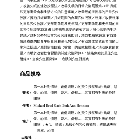
護．簡易版第23章 失眠改善失眠的生活建議／可改善失眠的穴位
／改善失眠的速效按壓法／改善失眠的日常穴位照護第24章 月經
和更年期飲食和生活方式的注意事項／改善經前症候群的日常穴位
照護／擁抱月經週期／月經期間的自我穴位照護／經痛／改善經痛
的日常穴位照護／更年期前期及更年期／更年期前期和更年期的日
常穴位照護第25章 做惡夢應對惡夢的速效方法／減少惡夢的生活
建議／應對惡夢的日常穴位照護第四部：精益求精第26章 有益於
情緒療癒的飲食平衡食慾和消化的穴位／有助於改變飲食習慣的日
常穴位照護／應對假性飢餓（嘴饞）的速效按壓法／清淡飲食的食
譜／有助於改變飲食習慣的關鍵穴位附錄A：情緒療癒的最佳穴位
附錄B：全身穴位圖附錄C：症狀與穴位對應表
商品規格
第一本針對情緒、創傷與壓力的穴位按壓聖經: 焦慮、悲
書名 /
傷、恐懼、憤怒、麻木、憂鬱……其實都有對應的身體
開關!
作者 /
Michael Reed Gach Beth Ann Henning
第一本針對情緒、創傷與壓力的穴位按壓聖經: 焦慮、悲
傷、恐懼、憤怒、麻木、憂鬱……其實都有對應的身體
簡介 /
開關!：★以「情緒」為核心的穴位療癒觀：將情緒失衡
（焦慮、恐懼
出版社