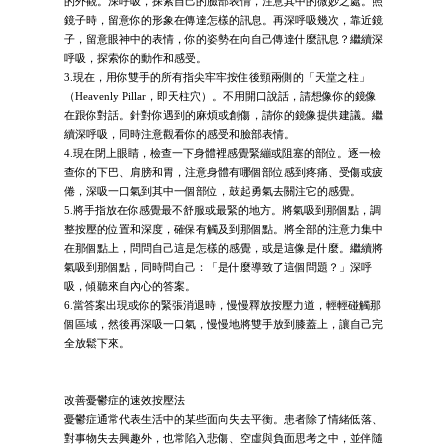
的外觀。深呼吸，探索自己的臉部表情，注意其中的微妙之處。照
鏡子時，留意你的形象在傳達怎樣的訊息。再深呼吸幾次，靠近鏡
子，留意眼神中的表情，你的姿勢在向自己傳達什麼訊息？繼續深
呼吸，探索你的動作和感受。
3.現在，用你雙手的所有指尖牢牢按住後頸兩側的「天堂之柱」
（Heavenly Pillar，即天柱穴）。不用開口說話，請想像你的鏡像
在跟你對話。針對你遇到的麻煩或創傷，請你的鏡像提供建議。繼
續深呼吸，同時注意觀看你的感受和臉部表情。
4.現在閉上眼睛，檢查一下身體裡感覺緊繃或阻塞的部位。逐一檢
查你的下巴、肩膀和胃，注意身體有哪個部位感到疼痛、受傷或疲
倦，深吸一口氣到其中一個部位，鼓起勇氣去關注它的感覺。
5.將手指放在你感覺最不舒服或最緊的地方。將氣吸到那個點，調
整按壓的位置和深度，確保有觸及到那個點。將全部的注意力集中
在那個點上，問問自己這是怎樣的感覺，或是這像是什麼。繼續將
氣吸到那個點，同時問自己：「是什麼導致了這個問題？」深呼
吸，傾聽來自內心的答案。
6.當答案出現或你的緊張消退時，慢慢釋放按壓力道，輕輕碰觸那
個區域，然後再深吸一口氣，慢慢地將雙手放到膝蓋上，讓自己完
全放鬆下來。
改善憂鬱症的速效按壓法
憂鬱症通常代表生活中的某些面向失去平衡。患者除了情緒低落、
對事物失去興趣外，也常陷入悲傷、空虛與負面思考之中，並伴隨