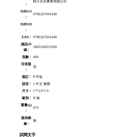
柿子文化事業有限公司
/
ISBN13
9786267845448
/
ISBN10
/
EAN /
9786267845448
誠品26
2683166051000
碼 /
頁數 /
400
注音版
否
/
裝訂 /
P:平裝
語言 /
1:中文 繁體
尺寸 /
17*23*1.9
級別 /
N:無
重量(g)
679
/
提供維
無
修 /
試閱文字