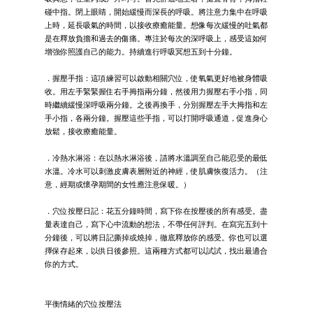
碰中指。閉上眼睛，開始緩慢而深長的呼吸。將注意力集中在呼吸
上時，延長吸氣的時間，以接收療癒能量。想像每次緩慢的吐氣都
是在釋放負擔和過去的傷痛。專注於每次的深呼吸上，感受這如何
增強你照護自己的能力。持續進行呼吸冥想五到十分鐘。
．握壓手指：這項練習可以啟動相關穴位，使氧氣更好地被身體吸
收。用左手緊緊握住右手拇指兩分鐘，然後用力握壓右手小指，同
時繼續緩慢深呼吸兩分鐘。之後再換手，分別握壓左手大拇指和左
手小指，各兩分鐘。握壓這些手指，可以打開呼吸通道，促進身心
放鬆，接收療癒能量。
．冷熱水淋浴：在以熱水淋浴後，請將水溫調至自己能忍受的最低
水溫。冷水可以刺激皮膚表層附近的神經，使肌膚恢復活力。（注
意，經期或懷孕期間的女性應注意保暖。）
．穴位按壓日記：花五分鐘時間，寫下你在按壓後的所有感受。盡
量表達自己，寫下心中流動的想法，不帶任何評判。在寫完五到十
分鐘後，可以將日記撕掉或燒掉，徹底釋放你的感受。你也可以選
擇保存起來，以供日後參照。這兩種方式都可以試試，找出最適合
你的方式。
平衡情緒的穴位按壓法