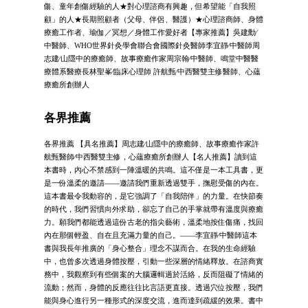
傷、童年創傷經驗的人★對心理諮商有興趣，但希望能「自我照
顧」的人★長期照顧者（父母、伴侶、醫護）★心理諮商師、身體
療癒工作者、瑜伽／冥想／身體工作愛好者【專家推薦】吳建勳∕
中醫師、WHO世界針灸學會聯合會國際針灸醫師李宜靜∕中醫師周
志建∕山隱中的療癒師、故事療癒作家周宗翰∕中醫師、鳴堂中醫醫
療體系醫療長林聖峯∕臨床心理師 許航甄∕中西醫雙主修醫師、心蘊
療癒所創辦人
各界推薦
各界推薦 【具名推薦】周志建∕山隱中的療癒師、故事療癒作家許
航甄醫師∕中西醫雙主修，心蘊療癒所創辦人【名人推薦】讀到這
本書時，內心不禁感到一陣溫暖的共鳴。這不僅是一本工具書，更
是一份溫柔的邀請——邀請我們重新透過雙手，撫慰受傷的內在。
這本書最令我動容的，是它強調了「自我陪伴」的力量。在快節奏
的時代，我們習慣向外求助，卻忘了自己的手掌就帶有溫度與療癒
力。願我們都能透過這份古老的指尖藝術，溫柔地按住傷痛，找回
內在那個輕盈、自在且充滿力量的自己。——李宜靜∕中醫師這本
書與我長年推廣的「身心整合」理念不謀而合。在我的生命經驗
中，也曾多次透過身體按壓，引動一些深層的情緒釋放。在諮商實
務中，我觀察到有些個案的大腦邏輯過於活絡，反而阻礙了情緒的
流動；然而，身體的反應往往比言語更直接。透過穴位按壓，我們
能與身心進行另一種形式的深度交流，進而達到疏緩的效果。書中