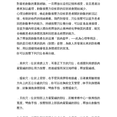
對最初創傷的重新經驗。一旦釋放出這些記憶和感受，並且透過治
療來加以處理，創傷後壓力症候群的症狀就會開始減少。
心理治療師發現，喚起創傷後壓力症候群患者關於創傷的鮮活記
憶，有助於他們的情緒療癒。我們則發現，穴位按壓可以提升患者
回想創傷事件的能力。持續按壓穴位幾分鐘，可以促進血液循環，
並提升腦內啡這種人體自然釋放的止痛神經化學物質的濃度，能完
全喚醒患者的身體意識和回想過去經歷的能力。
為了釋放因創傷而產生的這層「肌肉盔甲」──此為心理學用語，
指的是日積月累的肌肉（肢體）姿態，為個人所發展出來的防衛機
制，用以擋礙情緒爆發及身體感官的宣洩。
你可以按壓下列穴位各兩分鐘。
．肩井穴：位於肩膀上方，耳垂正下方的穴位，在感覺到肩膀肌肉
最緊繃的部位用力按壓，然後緩慢而深沉地呼吸，釋放緊繃感。
．臑俞穴：位於上背部，在手臂與肩胛骨相接處，沿著腋窩皺褶後
方向上約五公分處的穴位，你可以在胸前交叉雙臂，伸手到身體兩
側，好像擁抱身體那樣，彎曲手指，按壓臑俞穴。
．天柱穴：位於頸部上方最緊繃的部位，距離脊椎中心一個拇指的
寬度。彎曲手指，按壓頸部上部肌肉最緊繃的部位，釋放出創傷性
壓力。