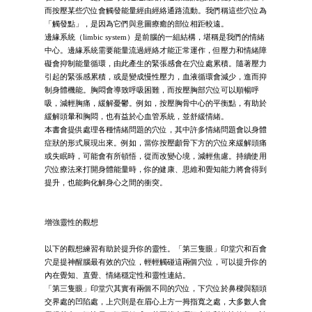
而按壓某些穴位會觸發能量經由經絡通路流動。我們稱這些穴位為
「觸發點」，是因為它們與意圖療癒的部位相距較遠。
邊緣系統（limbic system）是前腦的一組結構，堪稱是我們的情緒
中心。邊緣系統需要能量流過經絡才能正常運作，但壓力和情緒障
礙會抑制能量循環，由此產生的緊張感會在穴位處累積。隨著壓力
引起的緊張感累積，或是變成慢性壓力，血液循環會減少，進而抑
制身體機能。胸悶會導致呼吸困難，而按壓胸部穴位可以順暢呼
吸，減輕胸痛，緩解憂鬱。例如，按壓胸骨中心的平衡點，有助於
緩解頭暈和胸悶，也有益於心血管系統，並舒緩情緒。
本書會提供處理各種情緒問題的穴位，其中許多情緒問題會以身體
症狀的形式展現出來。例如，當你按壓顱骨下方的穴位來緩解頭痛
或失眠時，可能會有所頓悟，從而改變心境，減輕焦慮。持續使用
穴位療法來打開身體能量時，你的健康、思維和覺知能力將會得到
提升，也能夠化解身心之間的衝突。
增強靈性的觀想
以下的觀想練習有助於提升你的靈性。「第三隻眼」印堂穴和百會
穴是提神醒腦最有效的穴位，輕輕觸碰這兩個穴位，可以提升你的
內在覺知、直覺、情緒穩定性和靈性連結。
「第三隻眼」印堂穴其實有兩個不同的穴位，下穴位於鼻樑與額頭
交界處的凹陷處，上穴則是在眉心上方一拇指寬之處，大多數人會