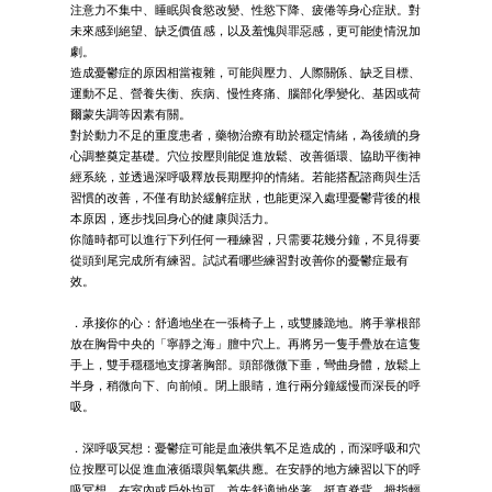
注意力不集中、睡眠與食慾改變、性慾下降、疲倦等身心症狀。對
未來感到絕望、缺乏價值感，以及羞愧與罪惡感，更可能使情況加
劇。
造成憂鬱症的原因相當複雜，可能與壓力、人際關係、缺乏目標、
運動不足、營養失衡、疾病、慢性疼痛、腦部化學變化、基因或荷
爾蒙失調等因素有關。
對於動力不足的重度患者，藥物治療有助於穩定情緒，為後續的身
心調整奠定基礎。穴位按壓則能促進放鬆、改善循環、協助平衡神
經系統，並透過深呼吸釋放長期壓抑的情緒。若能搭配諮商與生活
習慣的改善，不僅有助於緩解症狀，也能更深入處理憂鬱背後的根
本原因，逐步找回身心的健康與活力。
你隨時都可以進行下列任何一種練習，只需要花幾分鐘，不見得要
從頭到尾完成所有練習。試試看哪些練習對改善你的憂鬱症最有
效。
．承接你的心：舒適地坐在一張椅子上，或雙膝跪地。將手掌根部
放在胸骨中央的「寧靜之海」膻中穴上。再將另一隻手疊放在這隻
手上，雙手穩穩地支撐著胸部。頭部微微下垂，彎曲身體，放鬆上
半身，稍微向下、向前傾。閉上眼睛，進行兩分鐘緩慢而深長的呼
吸。
．深呼吸冥想：憂鬱症可能是血液供氧不足造成的，而深呼吸和穴
位按壓可以促進血液循環與氧氣供應。在安靜的地方練習以下的呼
吸冥想，在室內或戶外均可。首先舒適地坐著，挺直脊背，拇指輕