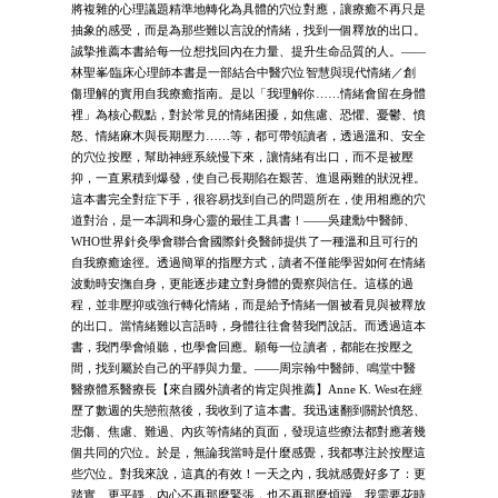
將複雜的心理議題精準地轉化為具體的穴位對應，讓療癒不再只是
抽象的感受，而是為那些難以言說的情緒，找到一個釋放的出口。
誠摯推薦本書給每一位想找回內在力量、提升生命品質的人。——
林聖峯∕臨床心理師本書是一部結合中醫穴位智慧與現代情緒／創
傷理解的實用自我療癒指南。是以「我理解你……情緒會留在身體
裡」為核心觀點，對於常見的情緒困擾，如焦慮、恐懼、憂鬱、憤
怒、情緒麻木與長期壓力……等，都可帶領讀者，透過溫和、安全
的穴位按壓，幫助神經系統慢下來，讓情緒有出口，而不是被壓
抑，一直累積到爆發，使自己長期陷在艱苦、進退兩難的狀況裡。
這本書完全對症下手，很容易找到自己的問題所在，使用相應的穴
道對治，是一本調和身心靈的最佳工具書！——吳建勳∕中醫師、
WHO世界針灸學會聯合會國際針灸醫師提供了一種溫和且可行的
自我療癒途徑。透過簡單的指壓方式，讀者不僅能學習如何在情緒
波動時安撫自身，更能逐步建立對身體的覺察與信任。這樣的過
程，並非壓抑或強行轉化情緒，而是給予情緒一個被看見與被釋放
的出口。當情緒難以言語時，身體往往會替我們說話。而透過這本
書，我們學會傾聽，也學會回應。願每一位讀者，都能在按壓之
間，找到屬於自己的平靜與力量。——周宗翰∕中醫師、鳴堂中醫
醫療體系醫療長【來自國外讀者的肯定與推薦】Anne K. West在經
歷了數週的失戀煎熬後，我收到了這本書。我迅速翻到關於憤怒、
悲傷、焦慮、難過、內疚等情緒的頁面，發現這些療法都對應著幾
個共同的穴位。於是，無論我當時是什麼感覺，我都專注於按壓這
些穴位。對我來說，這真的有效！一天之內，我就感覺好多了：更
踏實、更平靜，內心不再那麼緊張，也不再那麼煩躁。我需要花時