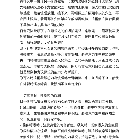
覺得其中一個比另一個更敏感。若要找出哪個穴位對你比較好，請
先輕輕觸摸眉心下方處的穴位，然後閉上眼睛，感受按壓此穴位的
敏感度，然後慢慢放開。接下來，再輕觸上方額頭中央的穴位，再
次閉上眼睛，看看哪個穴位帶給你的感覺較強。這兩個穴位都與腦
下垂體相連，具有相同的功效。
百會穴位於頭頂，在顱骨之間的凹陷處或「柔軟處」。沿著從耳後
到頭頂的一條假想線，便可以找到百會穴。按壓此穴位可提神醒
腦，加強記憶力，並提升靈性。
以下針對印堂穴和百會穴的觀想練習，能帶來許多療癒益處，包括
減輕壓力、讓思緒清晰和提升靈性覺知。將注意力集中在額頭中
央，同時輕輕按壓這些強大的穴位，也能平衡情緒，用正念取代負
面想法。持續每天觀想，幾週後，你可能會注意到自己的直覺（也
就是想像和實現夢想的能力）有所提升。
你可以將這兩段觀想內容慢慢地大聲朗讀出來，並且錄下來，然後
在練習時播放錄音，按照指示來進行操作。
「第三隻眼」印堂穴的觀想
找一個可以讓你每天冥想兩次的安靜之處，每次約三到五分鐘。
1.閉上眼睛，以舒適的姿勢坐下，挺直脊椎，將中指尖輕輕放在印
堂穴上，並在整個冥想過程中保持不動。將注意力集中在兩眉之
間，挺直脊柱，開始深呼吸。
2.當你呼吸時，注意身體的每個部位。吸氣時，想像吸入的空氣從
你的前額中心流過。當你平穩緩慢地吐氣時，讓這股氣穿過到你的
整個身體。閉上眼睛，輕輕地向內凝視，抬起眉毛，並將注意力集