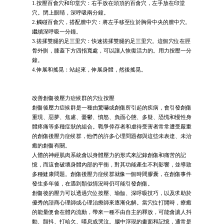
1.按壓百會穴和印堂穴：右手放在頭頂的百會穴，左手放在印堂
穴。閉上眼睛，深呼吸兩分鐘。
2.觸碰百會穴，搭配膻中穴：將左手移至位於胸骨中央的膻中穴。
繼續深呼吸一分鐘。
3.搓揉雙腿的足三里穴：快速搓揉雙腿的足三里穴。這個穴位在脛
骨外側，膝蓋下方四指寬處，可以讓人恢復活力的。用力按壓一分
鐘。
4.伸展和搖晃：站起來，伸展身體，然後搖晃。
改善創傷後壓力症候群的穴位按壓
創傷後壓力症候群是一種由驚嚇或創傷所引起的疾病，會引發創傷
重現、惡夢、焦慮、憂鬱、憤怒、負面心態、多疑、恐慌和慢性身
體疼痛等多種症狀的組合。戰爭倖存者和虐待受害者常常遭受嚴重
的創傷後壓力症候群，他們的許多心理問題都與這些未表達、未治
癒的創傷有關。
人體的神經肌肉系統會以身體壓力的形式來記錄創傷和痛苦的記
憶，而這會破壞身體內部的平衡，對其功能產生不利影響，並導致
多種健康問題。創傷後壓力症候群就像一個時間膠囊，在創傷事件
發生多年後，在遇到類似情況時仍可能引發創傷。
創傷後的壓力可以透過穴位按壓、瑜伽、深呼吸技巧，以及求助於
優秀的諮商心理師或心理治療師來逐漸化解。當穴位打開時，療癒
的能量便會在體內流動，帶來一種不由自主的釋放，可能會讓人抖
動、顫抖、打哈欠、嘆息或哭泣。腦中浮現的畫面和記憶，通常是