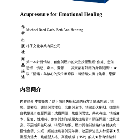
Acupressure for Emotional Healing
作
Michael Reed Gach/ Beth Ann Henning
者
出
版
柿子文化事業有限公司
社
商
第一本針對情緒、創傷與壓力的穴位按壓聖經: 焦慮、悲傷、
品
恐懼、憤怒、麻木、憂鬱……其實都有對應的身體開關!：★
描
以「情緒」為核心的穴位療癒觀：將情緒失衡（焦慮、恐懼
述
內容簡介
內容簡介 本書提供了以下情緒失衡狀況的解方Ø 情緒問題：憤
怒、憂鬱症、害怕與恐懼症、悲傷與哀悼、情緒起伏劇烈、擔憂與
自我懷疑Ø 復原問題：成癮問題、焦慮與恐慌、共依存症、情感麻
木、亂倫、性虐待、創傷與創傷後壓力症候群Ø 關係問題：遭到遺
棄、罪惡感與羞恥感、猜忌與怨恨、壓力與相關情緒Ø 身體疾病：
慢性疲勞、失眠、經前症候群與更年期、做惡夢這些人都需要★長
期壓力過大、焦慮型人格、高度敏感（HSP）的人★曾有情緒創