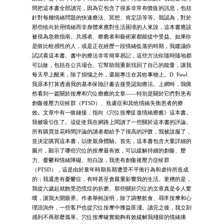
間把這本書全部讀完，因為它包含了很多非常有價值的訊息，包括
針對每種情緒問題的快速療法、冥想、肯定語等等。我認為，對於
那些傾向於用情緒而非身體來應對生活困境的人來說，這本書應該
被視為急救指南。共感者、療癒者和藝術家都能從中受益。如果你
是個比較感性的人，或是正在經歷一段情緒低落的時期，我建議你
試試看這本書。書中的療法非常簡單易記，這些方法你隨時隨地都
可以做，包括在公共場合。它幫助我重新找回了自己的能量，讓我
每天早上醒來，除了煩惱之外，還能專注在其他事物上。D. Pawl
我原本打算透過我的基本保險計畫去接受認知療法。上網時，我偶
然看到一篇關於按摩和穴位療癒的文章——特別是關於它們對患有
創傷後壓力症候群（PTSD）、焦慮症和其他情緒失衡患者的療
效。文章中有一個鏈接，指向《穴位按摩促進情緒療癒》這本書。
我被吸引住了。這促使我在網路上閱讀了一些關於這本書的評論。
所有購買並花時間評論的讀者都給予了很高的評價，我被說服了，
並決定購買這本書，以便親身體驗。首先，這本書包含大量詳細的
圖片，顯示了哪些穴位的按摩最有效，可以緩解持續的創傷、壓
力、憂鬱和情緒障礙。坦白說，我患有創傷後壓力症候群
（PTSD），這是由於童年時期長期遭受不平衡行為和虐待所造成
的；我還患有憂鬱症，有時甚至會嚴重影響我的生活。更糟的是，
我從六歲起就飽受恐慌症的折磨。那些關於穴位的文章真是令人驚
嘆，讓我大開眼界。作者舉例說明，除了調整飲食、尋求按摩和心
理諮詢外，一些客戶也從穴位按摩中獲益匪淺。讀完之後，我立刻
感到不再那麼孤單。穴位按摩確實能夠有效緩解我殘留的情緒痛