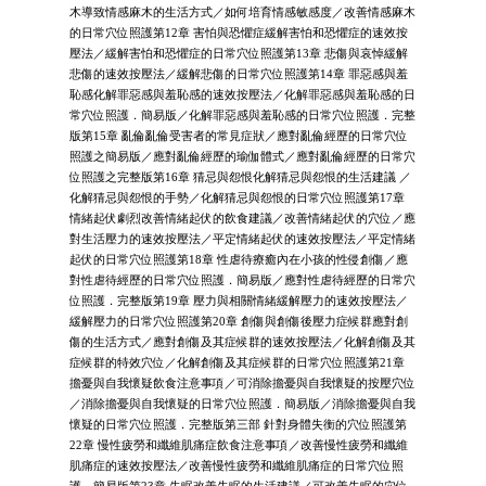
木導致情感麻木的生活方式／如何培育情感敏感度／改善情感麻木
的日常穴位照護第12章 害怕與恐懼症緩解害怕和恐懼症的速效按
壓法／緩解害怕和恐懼症的日常穴位照護第13章 悲傷與哀悼緩解
悲傷的速效按壓法／緩解悲傷的日常穴位照護第14章 罪惡感與羞
恥感化解罪惡感與羞恥感的速效按壓法／化解罪惡感與羞恥感的日
常穴位照護．簡易版／化解罪惡感與羞恥感的日常穴位照護．完整
版第15章 亂倫亂倫受害者的常見症狀／應對亂倫經歷的日常穴位
照護之簡易版／應對亂倫經歷的瑜伽體式／應對亂倫經歷的日常穴
位照護之完整版第16章 猜忌與怨恨化解猜忌與怨恨的生活建議 ／
化解猜忌與怨恨的手勢／化解猜忌與怨恨的日常穴位照護第17章
情緒起伏劇烈改善情緒起伏的飲食建議／改善情緒起伏的穴位／應
對生活壓力的速效按壓法／平定情緒起伏的速效按壓法／平定情緒
起伏的日常穴位照護第18章 性虐待療癒內在小孩的性侵創傷／應
對性虐待經歷的日常穴位照護．簡易版／應對性虐待經歷的日常穴
位照護．完整版第19章 壓力與相關情緒緩解壓力的速效按壓法／
緩解壓力的日常穴位照護第20章 創傷與創傷後壓力症候群應對創
傷的生活方式／應對創傷及其症候群的速效按壓法／化解創傷及其
症候群的特效穴位／化解創傷及其症候群的日常穴位照護第21章
擔憂與自我懷疑飲食注意事項／可消除擔憂與自我懷疑的按壓穴位
／消除擔憂與自我懷疑的日常穴位照護．簡易版／消除擔憂與自我
懷疑的日常穴位照護．完整版第三部 針對身體失衡的穴位照護第
22章 慢性疲勞和纖維肌痛症飲食注意事項／改善慢性疲勞和纖維
肌痛症的速效按壓法／改善慢性疲勞和纖維肌痛症的日常穴位照