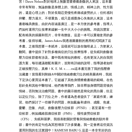
苦！Dawn Nelson對於地球上無數需要療癒創傷的人來說，這本書
非常有幫助，無論創傷是身體上的、情感上的、精神上的、性方面
的，還是心理上的；對於長期忍受慢性疼痛或疲勞的人；任何感到
抑鬱、壓力過大、不堪重負，或只是感覺身心失衡的人來說，這本
書都極具價值。由於內容涵蓋廣泛，是一本方便的參考書，指導人
們如何運用穴位按摩來緩解一生中大大小小的挑戰。JB資訊豐富，
配有精美的插圖和照片，非常有價值。這是一本可以重複使用的參
考書，值得珍藏。James Askew我透過圖書館的應用程式閱讀了這
本書。之後我想要一本紙本，這樣就可以放在咖啡桌上，方便家人
翻閱。書中提供了針對多種病症的穴位按摩指導，從失眠到創傷後
壓力症候群都有涉及。書中既有簡短的療程，也有更深入的自我照
護方案，每項建議都配有圖片，並附有詳細的說明，指導讀者如何
正確按壓穴位。真棒！K. E. M. r.......rss這本書完善了我的指壓療
法藏書！當我看到附錄A中關於情緒療癒穴位的精美圖表時，我就
下定決心要買這本書了。它超越了其他身體療癒書籍的範疇。在色
彩針灸和其他中醫領域，他們教導我們，除非釋放身體問題背後的
情緒，否則無法治癒問題。書中的圖示雖然是簡化的黑白圖，但足
以定位穴位。除了穴位之外，作者還為患者提供了「家庭作業」練
習。他們探討了一些棘手的問題，例如亂倫和虐待、成癮、焦慮、
憂鬱、悲傷、內疚、創傷後壓力症候群（PTSD）；甚至還有一些
症候群，例如纖維肌痛症候群（FMS）、慢性疲勞症候群
（CFS）、失眠和噩夢。我很喜歡關於營養與情緒療癒的額外章
節；書中的肯定句也為冥想增添了許多樂趣。我一定會將這些資訊
運用到我的生活實踐中！RAMESH BABU G.這是一本非常好的自