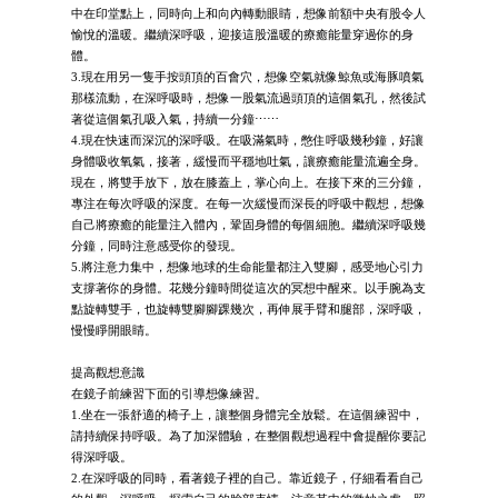
中在印堂點上，同時向上和向內轉動眼睛，想像前額中央有股令人
愉悅的溫暖。繼續深呼吸，迎接這股溫暖的療癒能量穿過你的身
體。
3.現在用另一隻手按頭頂的百會穴，想像空氣就像鯨魚或海豚噴氣
那樣流動，在深呼吸時，想像一股氣流過頭頂的這個氣孔，然後試
著從這個氣孔吸入氣，持續一分鐘⋯⋯
4.現在快速而深沉的深呼吸。在吸滿氣時，憋住呼吸幾秒鐘，好讓
身體吸收氧氣，接著，緩慢而平穩地吐氣，讓療癒能量流遍全身。
現在，將雙手放下，放在膝蓋上，掌心向上。在接下來的三分鐘，
專注在每次呼吸的深度。在每一次緩慢而深長的呼吸中觀想，想像
自己將療癒的能量注入體內，鞏固身體的每個細胞。繼續深呼吸幾
分鐘，同時注意感受你的發現。
5.將注意力集中，想像地球的生命能量都注入雙腳，感受地心引力
支撐著你的身體。花幾分鐘時間從這次的冥想中醒來。以手腕為支
點旋轉雙手，也旋轉雙腳腳踝幾次，再伸展手臂和腿部，深呼吸，
慢慢睜開眼睛。
提高觀想意識
在鏡子前練習下面的引導想像練習。
1.坐在一張舒適的椅子上，讓整個身體完全放鬆。在這個練習中，
請持續保持呼吸。為了加深體驗，在整個觀想過程中會提醒你要記
得深呼吸。
2.在深呼吸的同時，看著鏡子裡的自己。靠近鏡子，仔細看看自己