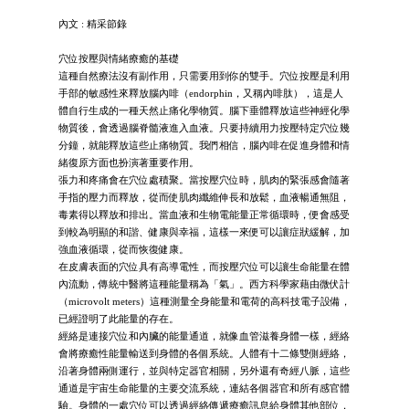
內文 : 精采節錄
穴位按壓與情緒療癒的基礎
這種自然療法沒有副作用，只需要用到你的雙手。穴位按壓是利用
手部的敏感性來釋放腦內啡（endorphin，又稱內啡肽），這是人
體自行生成的一種天然止痛化學物質。腦下垂體釋放這些神經化學
物質後，會透過腦脊髓液進入血液。只要持續用力按壓特定穴位幾
分鐘，就能釋放這些止痛物質。我們相信，腦內啡在促進身體和情
緒復原方面也扮演著重要作用。
張力和疼痛會在穴位處積聚。當按壓穴位時，肌肉的緊張感會隨著
手指的壓力而釋放，從而使肌肉纖維伸長和放鬆，血液暢通無阻，
毒素得以釋放和排出。當血液和生物電能量正常循環時，便會感受
到較為明顯的和諧、健康與幸福，這樣一來便可以讓症狀緩解，加
強血液循環，從而恢復健康。
在皮膚表面的穴位具有高導電性，而按壓穴位可以讓生命能量在體
內流動，傳統中醫將這種能量稱為「氣」。西方科學家藉由微伏計
（microvolt meters）這種測量全身能量和電荷的高科技電子設備，
已經證明了此能量的存在。
經絡是連接穴位和內臟的能量通道，就像血管滋養身體一樣，經絡
會將療癒性能量輸送到身體的各個系統。人體有十二條雙側經絡，
沿著身體兩側運行，並與特定器官相關，另外還有奇經八脈，這些
通道是宇宙生命能量的主要交流系統，連結各個器官和所有感官體
驗。身體的一處穴位可以透過經絡傳遞療癒訊息給身體其他部位，