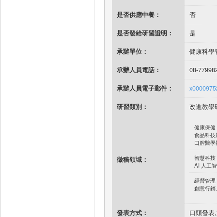
是否供應中餐：
否
是否發給研習證明：
是
承辦單位：
健康科學
承辦人員電話：
08-7799
承辦人員電子郵件：
x0000975
研習類別：
改進教學
健康保健
食品科技
口腔醫學
智慧科技
徵稿領域：
AI 人
經營管理
創意行銷
發表方式：
口頭發表