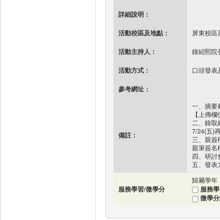
詳細說明：
活動校區及地點：
屏東校區
活動主持人：
鍾紹熙院
活動方式：
口頭發表
參考網址：
一、摘要截
【上傳欄
二、錄取結
7/24(五
備註：
三、親簽檔
親筆簽名檔及
四、研討會
五、發表
服務學習/微學分
服務學
微學