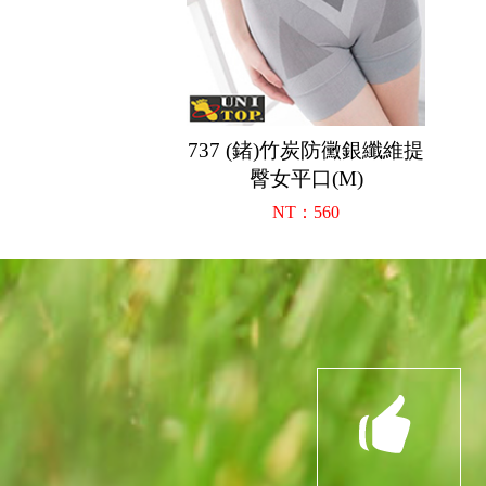
737 (鍺)竹炭防黴銀纖維提
臀女平口(M)
NT：560