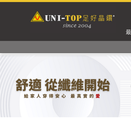
獨家專利紗線及捻