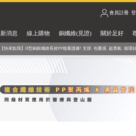
會員註冊
/
登
合技術! 黑晶竹炭+PP聚丙烯纖維 (登山服、醫療級高性能纖維素材), 機能
最新消息
線上購物
銅纖維(見證)
關於足好
銅銀鍺元素融合紗線，長效抗菌除臭! 全程MIT製造，通過多項國際檢驗
【快來點我】H型銅銀纖維長效PP能量護膝! 支撐. 包覆感. 超透氣. 循環
【快來點我】三金家族- 專利活氧 男女內褲系列