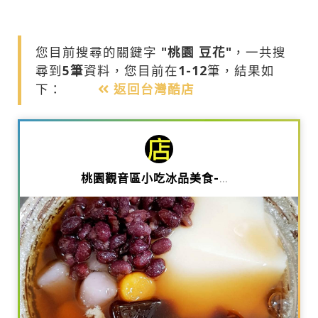
您目前搜尋的關鍵字
"桃園 豆花"
，一共搜
尋到
5筆
資料，您目前在
1-12
筆，結果如
下：
返回台灣酷店
桃園觀音區小吃冰品美食-三年愛班冰舖