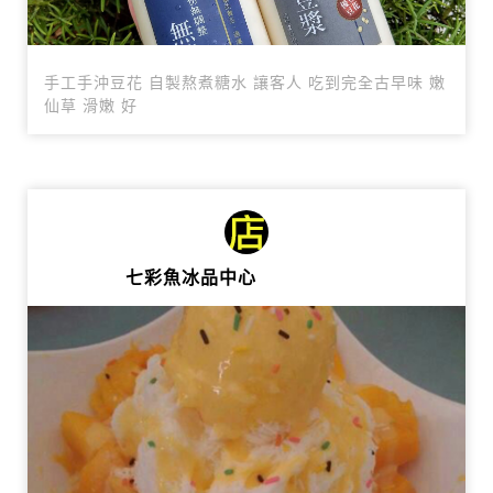
手工手沖豆花 自製熬煮糖水 讓客人 吃到完全古早味 嫩
仙草 滑嫩 好
七彩魚冰品中心