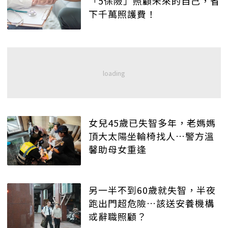
「5保險」照顧未來的自己，省
下千萬照護費！
女兒45歲已失智多年，老媽媽
頂大太陽坐輪椅找人…警方溫
馨助母女重逢
另一半不到60歲就失智，半夜
跑出門超危險…該送安養機構
或辭職照顧？