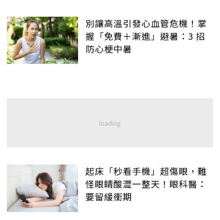
別讓高溫引發心血管危機！掌
握「免費＋漸進」避暑：3 招
防心梗中暑
起床「秒看手機」超傷眼，難
怪眼睛酸澀一整天！眼科醫：
要留緩衝期