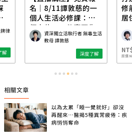
財
一
修前必懂！住到老的
產
一
居住規劃全攻略
先
毒生活
林黛羚
NT$2,900
NT$
深度了解
了解
原價
NT$5,600
原價
N
相關文章
以為太累「睡一覺就好」卻沒
再醒來…醫揭5種異常疲倦：疾
病悄悄奪命