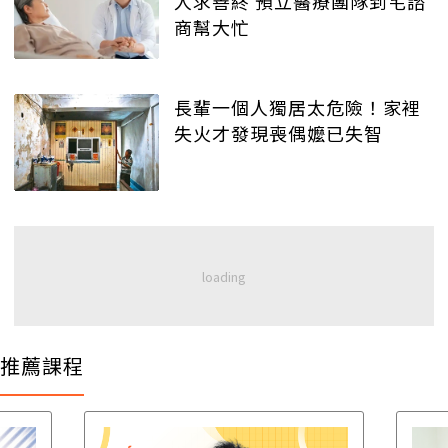
人求善終 預立醫療團隊到宅諮
商幫大忙
長輩一個人獨居太危險！家裡
失火才發現喪偶嬤已失智
推薦課程