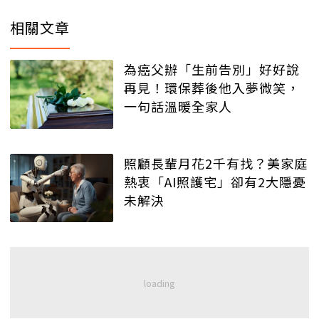
相關文章
為癌父辦「生前告別」好好說
再見！環保葬後他入夢微笑，
一句話溫暖全家人
照顧長輩月花2千有找？美家庭
熱衷「AI照護宅」卻有2大隱憂
未解決