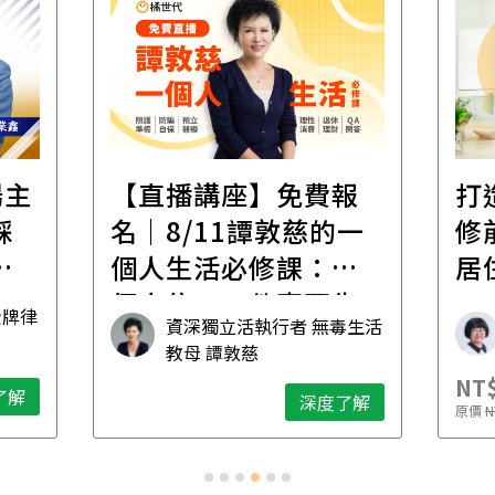
遺
報
打造安心住的家｜裝
財
一
修前必懂！住到老的
產
一
居住規劃全攻略
先
毒生活
林黛羚
NT$2,900
NT$
深度了解
了解
原價
NT$5,600
原價
N