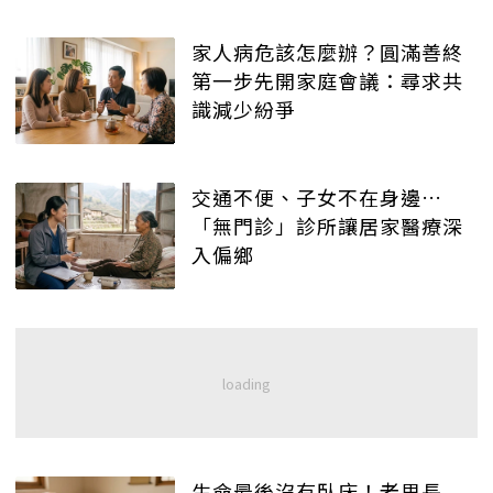
家人病危該怎麼辦？圓滿善終
第一步先開家庭會議：尋求共
識減少紛爭
交通不便、子女不在身邊…
「無門診」診所讓居家醫療深
入偏鄉
生命最後沒有臥床！老里長