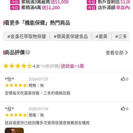
看更多「機能保健」熱門商品
#金盞花萃取物保健
#葉黃素保健食品
#薑黃
#三多
商品評價
查看全部
4.8
總銷量>3萬
(143則評價)
*怡*
2026/07/25
0
規格：無
習慣每天吃薑黃保養，三多的價格划算
*叔*
2026/07/16
0
規格：無
送貨速度快已經回購多次覺得很滿意推薦朋友購買