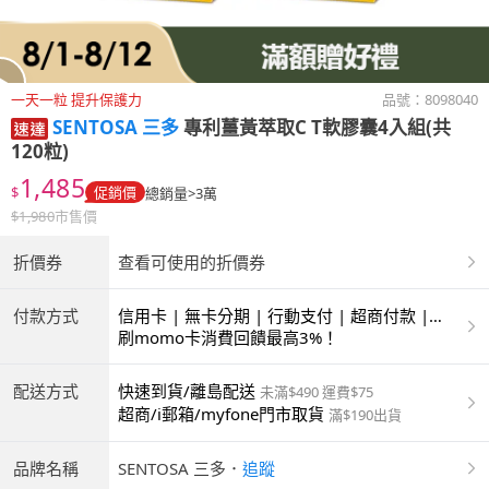
一天一粒 提升保護力
品號：
8098040
SENTOSA 三多
專利薑黃萃取C T軟膠囊4入組(共
120粒)
1,485
$
促銷價
總銷量>3萬
$
1,980
市售價
折價券
查看可使用的折價券
付款方式
信用卡 | 無卡分期 | 行動支付 | 超商付款 |
ATM | 銀聯卡
刷momo卡消費回饋最高3%！
配送方式
快速到貨/離島配送
未滿$490 運費$75
超商/i郵箱/myfone門市取貨
滿$190出貨
品牌名稱
SENTOSA 三多
．
追蹤