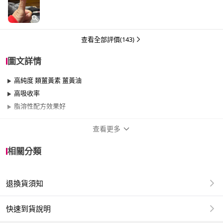
查看全部評價(143)
圖文詳情
高純度 類薑黃素 薑黃油
高吸收率
脂溶性配方效果好
查看更多
商品規格
相關分類
品牌名稱
SENTOSA 三多
退換貨須知
1.商品組合/規格：三多專利薑黃萃取C+T軟膠囊(30粒/盒)
2.商品品名：三多專利薑黃萃取C+T軟膠囊
快速到貨說明
3.商品重(容)量：30粒/盒，4盒/組