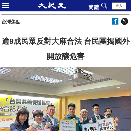
登入
簡體
台灣焦點
逾9成民眾反對大麻合法 台民團揭國外
開放釀危害