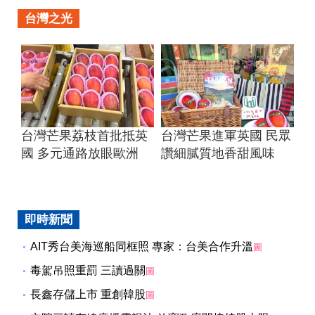
台灣之光
台灣芒果荔枝首批抵英
台灣芒果進軍英國 民眾
國 多元通路放眼歐洲
讚細膩質地香甜風味
即時新聞
AIT秀台美海巡船同框照 專家：台美合作升溫
圖
毒駕吊照重罰 三讀過關
圖
長鑫存儲上市 重創韓股
圖