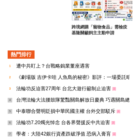
跨境網購「寵物食品」需檢疫
基隆關籲飼主主動申請
熱門排行
遭中共盯上？台戰略鎢業董座遇害
1
《劇場版 吉伊卡哇 人魚島的秘密》影評：一場委託暗
2
法輪功反迫害27周年 台北大遊行籲制止迫害
圖
3
台灣法輪大法腰鼓隊驚豔關島解放日慶典 巧遇關島總督
4
中泰聯合聲明貶損中華民國主權 台外交部駁斥
圖
5
法輪功7.20燭光悼念 台各界聲援反中共迫害
圖
6
學者：大陸42銀行資產跌破淨值 恐病入膏肓
圖
7