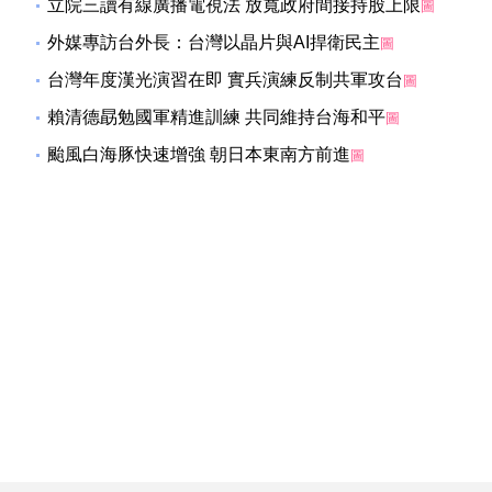
立院三讀有線廣播電視法 放寬政府間接持股上限
圖
外媒專訪台外長：台灣以晶片與AI捍衛民主
圖
台灣年度漢光演習在即 實兵演練反制共軍攻台
圖
賴清德勗勉國軍精進訓練 共同維持台海和平
圖
颱風白海豚快速增強 朝日本東南方前進
圖