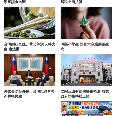
學童誤食送醫
居民上街抗議
台灣網紅九妹、蕾菈等10人持大
灣區小學生 誤食大麻糖果後生
麻 遭法辦
病
外媒專訪台外長：台灣以晶片與
立院三讀有線廣播電視法 放寬
AI捍衛民主
政府間接持股上限