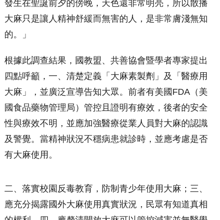
發生在聖誕前夕的傍晚，天色還非常明亮，所以散播
大麻只是讓人精神舒緩而無害的人，是非常膚淺無知
的。」
根據此調查結果，國教盟、共善協會暨學者專家提出
四點呼籲，一、清楚定義「大麻素製劑」及「醫療用
大麻」，並廣泛宣導告知大眾。前者有美國FDA（美
國食品藥物管理局）管控且證明有療效，後者的安全
性與療效不明，並應加強醫療從業人員對大麻的認識
及警覺。當精神狀況不穩病患就診時，並應考慮是否
有大麻使用。
二、落實校園反毒教育，防制青少年使用大麻；三、
應充分揭露國外大麻使用真實狀況，民眾有知道真相
的權利。四、應釐清開放大麻可以管控減害並無醫學