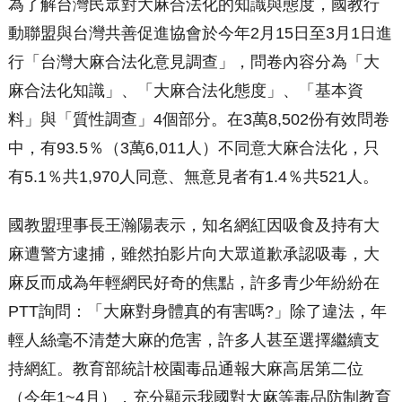
為了解台灣民眾對大麻合法化的知識與態度，國教行
動聯盟與台灣共善促進協會於今年2月15日至3月1日進
行「台灣大麻合法化意見調查」，問卷內容分為「大
麻合法化知識」、「大麻合法化態度」、「基本資
料」與「質性調查」4個部分。在3萬8,502份有效問卷
中，有93.5％（3萬6,011人）不同意大麻合法化，只
有5.1％共1,970人同意、無意見者有1.4％共521人。
國教盟理事長王瀚陽表示，知名網紅因吸食及持有大
麻遭警方逮捕，雖然拍影片向大眾道歉承認吸毒，大
麻反而成為年輕網民好奇的焦點，許多青少年紛紛在
PTT詢問：「大麻對身體真的有害嗎?」除了違法，年
輕人絲毫不清楚大麻的危害，許多人甚至選擇繼續支
持網紅。教育部統計校園毒品通報大麻高居第二位
（今年1~4月），充分顯示我國對大麻等毒品防制教育