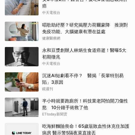
癌
中天電視台
唱歌助紓壓？研究揭壓力荷爾蒙降 推測對
免疫功能、大腦健康有潛在益處
健康醫療網
永和豆漿創辦人林炳生食道癌逝！醫曝5大
初期徵兆
中天電視台
沉迷AI短劇看不停？ 醫揭「長輩特別易
陷」3原因
鏡週刊
半小時就要跑廁所！科技業老闆怕開刀傷性
慾 10分鐘手術救了他
ETtoday新聞雲
吃海鮮麵險喪命！65歲翁敗血性休克住加護
病房 醫示警5隔夜菜直接丟