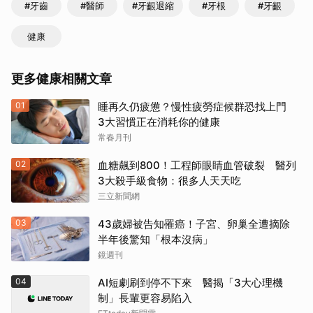
#牙齒
#醫師
#牙齦退縮
#牙根
#牙齦
健康
更多健康相關文章
01
睡再久仍疲憊？慢性疲勞症候群恐找上門
3大習慣正在消耗你的健康
常春月刊
02
血糖飆到800！工程師眼睛血管破裂 醫列
3大殺手級食物：很多人天天吃
三立新聞網
03
43歲婦被告知罹癌！子宮、卵巢全遭摘除
半年後驚知「根本沒病」
鏡週刊
04
AI短劇刷到停不下來 醫揭「3大心理機
制」長輩更容易陷入