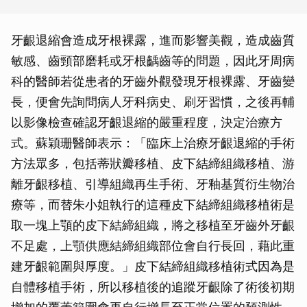
牙齦退縮會造成牙根裸露，進而影響美觀，造成齒質
敏感、齒頸部磨耗或牙根齲齒等的問題，因此牙周病
科的醫師若從患者的牙齒外觀發現牙根裸露、牙齒變
長，便會先詢問病人牙科病史、刷牙習慣，之後再輔
以影像檢查確認牙齦退縮的嚴重程度，決定治療方
式。蘇穎珊醫師表示：「臨床上治療牙齦退縮的手術
方法眾多，包括蒂狀瓣移植、皮下結締組織移植、游
離牙齦移植、引導組織再生手術、牙釉基質衍生物治
療等，而替朱小姐執行的這種皮下結締組織移植術是
取一塊上顎的皮下結締組織，將之移植至牙齒外牙齦
不足處，上顎供應結締組織部位會自行長回，藉此重
建牙齦範圍與厚度。」皮下結締組織移植術式因為是
自體移植手術，所以移植後的追蹤牙齦除了術後初期