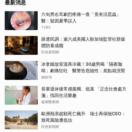
最新消息
六旬男右耳劇烈疼痛一查「竟有活昆蟲」
醫：疑因夏季誤入
TVBS
路透民調：逾六成美國人盼加強監管社群媒
體防童成癮
民視新聞網
冰拿鐵放室溫再冷藏！30歲男喝「隔夜咖
啡」劇痛狂吐 醫警告危險性：差點就洗腎
姊妹淘
長輩退休後常感孤獨、低落 「正念社會處方
箋」找回生活樂趣
健康醫療網
歐洲熱浪超額死亡飆升 瑞士再保險CEO：
致死風險遭低估
民視新聞網