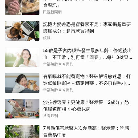
命警訊」
民視新聞網
記憶力變差恐是營養素不足！專家揭超重要
護腦成分：超市就買得到
鏡報
55歲是子宮內膜癌發生最多年齡！停經後出
血＝不正常，別再當「回春」…每年3檢查保
命：早期治癒率達9成5
幸福熟齡 X 今周刊
有氣喘就不能養寵物？醫破解過敏迷思：打
造低敏睡眠區＋穩定用藥，不必再跟毛小孩
分離
幸福熟齡 X 今周刊
沙拉醬選零卡更健康？醫示警「2成分」恐
傷腸道菌相 小心糖尿病
常春月刊
7月熱傷害就醫人次創新高！醫示警：吃感
冒藥易中暑