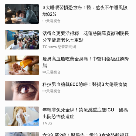
3大睡眠習慣恐致癌！醫：熬夜不午睡風險
增82%
中天電視台
活得久更要活得穩 花蓮慈院羅慶徽副院長
分享健康老化七重點
TCnews 慈善新聞網
瘦男高血脂吃藥全身痛！中醫用藥級紅麴降
脂
中天電視台
科技男血糖飆800險瞎！醫揭3大傷眼食物
中天電視台
年輕非免死金牌！染流感重症進ICU 醫揭
出院恐怖後遺症
TVBS
女3年罹2癌！醫警告：愛吃3食物恐載得肝