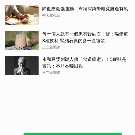
降血壓最強運動！靠牆深蹲降幅竟勝過有氧
中天電視台
每十個人就有一個患有腎結石！醫：喝錯這
3種飲料 腎結石真的會一直復發
三立新聞網
永和豆漿創辦人傳「食道癌逝」！5症狀是
警訊：不只吞嚥困難
三立新聞網