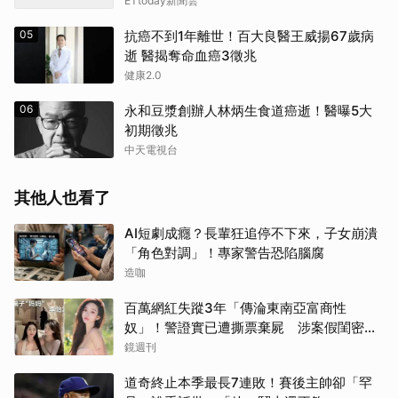
ETtoday新聞雲
05
抗癌不到1年離世！百大良醫王威揚67歲病
逝 醫揭奪命血癌3徵兆
健康2.0
06
永和豆漿創辦人林炳生食道癌逝！醫曝5大
初期徵兆
中天電視台
其他人也看了
AI短劇成癮？長輩狂追停不下來，子女崩潰
「角色對調」！專家警告恐陷腦腐
造咖
百萬網紅失蹤3年「傳淪東南亞富商性
奴」！警證實已遭撕票棄屍 涉案假閨密近
況曝光
鏡週刊
道奇終止本季最長7連敗！賽後主帥卻「罕