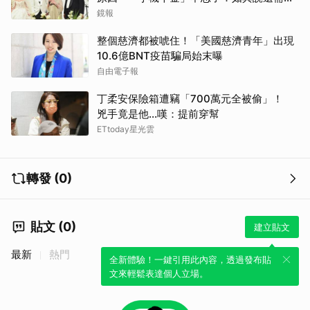
離開嗎？
鏡報
整個慈濟都被唬住！「美國慈濟青年」出現
10.6億BNT疫苗騙局始末曝
自由電子報
丁柔安保險箱遭竊「700萬元全被偷」！
兇手竟是他...嘆：提前穿幫
ETtoday星光雲
轉發 (0)
貼文 (0)
建立貼文
最新
熱門
全新體驗！一鍵引用此內容，透過發布貼
文來輕鬆表達個人立場。