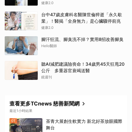
健康2.0
台中47歲皮膚科名醫陳世倫猝逝「永久歇
業」！醫揭「全身無力」是心臟驟停前兆
健康2.0
腳汗狂流、腳臭洗不掉？實用8招改善腳臭
Hello醫師
聽AI減肥建議險喪命！34歲男45天狂甩20
公斤 多重器官衰竭送醫
鏡週刊
查看更多TCnews 慈善新聞網
最近1小時結果
01
茶青大展創生軟實力 新北好茶放眼國際
舞台