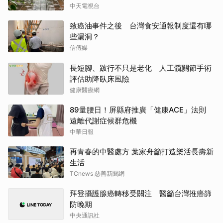
中天電視台
致癌油事件之後 台灣食安通報制度還有哪
些漏洞？
信傳媒
長短腳、跛行不只是老化 人工髖關節手術
評估助降臥床風險
健康醫療網
89量腰日！屏縣府推廣「健康ACE」法則
遠離代謝症候群危機
中華日報
再青春的中醫處方 葉家舟籲打造樂活長壽新
生活
TCnews 慈善新聞網
拜登攝護腺癌轉移受關注 醫籲台灣推癌篩
防晚期
中央通訊社