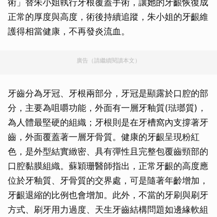
術」替朱小姐執行牙根覆蓋手術，讓她的牙齦恢復成
正常的厚度與高度，術後持續追蹤，朱小姐的牙齦維
護得相當健康，不再發炎流血。
廣告（請繼續閱讀本文）
牙齒分為牙冠、牙根兩部分，牙冠是顯露於口腔的部
分，主要為咀嚼功能，外面有一層牙釉質(琺瑯質)，
為人體最堅硬的組織；牙根則是在牙槽窩內支撐著牙
齒，外面覆蓋著一層牙骨質。健康的牙齦呈現粉紅
色，是外型結實緻密、具有彈性且完整包覆齒頸部的
口腔黏膜組織。蘇穎珊醫師指出，正常牙齦的高度應
位於牙釉質、牙骨質的交界處，可是隨著年齡增加，
牙齦退縮的比例也會增加。此外，不當的牙刷與刷牙
方式、刷牙用力過度、天生牙齒結構問題如邊緣軟組