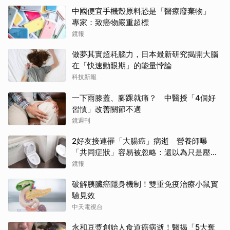
中國便宜手機殼原料恐是「醫療廢棄物」
專家：致癌物嚴重超標
鏡報
做夢其實超耗腦力，日本最新研究揭開大腦
在「快速動眼期」的能量悖論
科技新報
一下雨膝蓋、腳踝就痛？ 中醫授「4個好
習慣」改善關節不適
鏡週刊
2好友接連罹「大腸癌」病逝 營養師曝
「共同症狀」容易被忽略：還以為只是壓力
大
鏡報
破解胰臟癌隱身機制！雙重免疫治療小鼠實
驗見效
中天電視台
永和豆漿創始人食道癌病逝！醫揭「5大奪