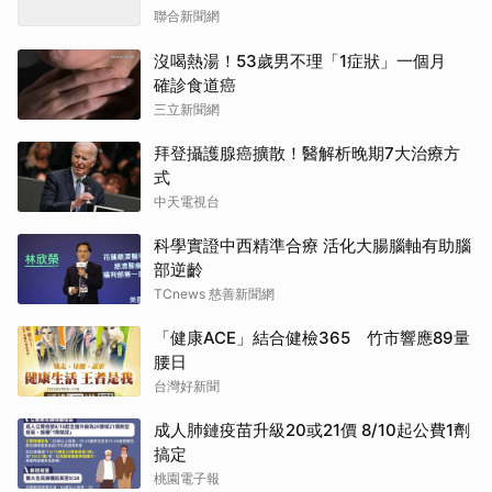
聯合新聞網
沒喝熱湯！53歲男不理「1症狀」一個月
確診食道癌
三立新聞網
拜登攝護腺癌擴散！醫解析晚期7大治療方
式
中天電視台
科學實證中西精準合療 活化大腸腦軸有助腦
部逆齡
TCnews 慈善新聞網
「健康ACE」結合健檢365 竹市響應89量
腰日
台灣好新聞
成人肺鏈疫苗升級20或21價 8/10起公費1劑
搞定
桃園電子報