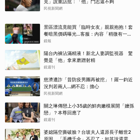
見」說重話批：「他」鬥志還不夠
民視新聞網
景區漂流竟能買「臨時女友」親親抱抱！套
餐暗黑價碼曝光…客服：內容「稍微有一點
尺度」
鏡報
陽台內褲沾滿精液！新北人妻調監視器 驚
覺是「他」拿來磨蹭射精
鏡週刊
慈濟遭詐「昔防疫男團再被挖」！羅一鈞近
況判若兩人…網不忍：擔心
民視新聞網
關之琳傳戀上小35歲的鮮肉嫩模展開「嬤孫
戀」？本尊回應了
鏡週刊
婆媳隔空撕破臉？台玻夫人還原長子離世2
原因 「手機千金」不忍了：如其說還需要