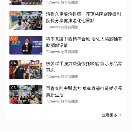
TCnews 慈善新聞網
02
活得久更要活得穩 花蓮慈院羅慶徽副
院長分享健康老化七重點
TCnews 慈善新聞網
03
科學實證中西精準合療 活化大腸腦軸有
助腦部逆齡
TCnews 慈善新聞網
04
檢警聯手強力掃蕩依托咪酯 宣示毒品零
容忍
TCnews 慈善新聞網
05
再青春的中醫處方 葉家舟籲打造樂活長
壽新生活
TCnews 慈善新聞網
查看更多