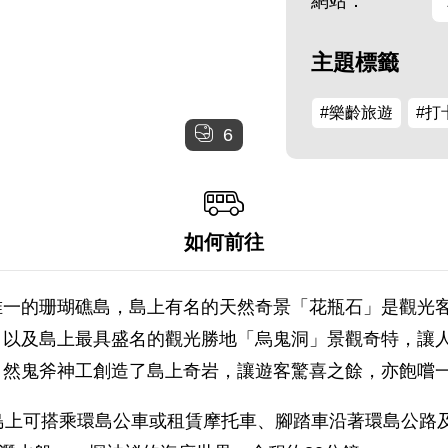
網站：
主題標籤
#樂齡旅遊
#打
6
如何前往
唯一的珊瑚礁島，島上有名的天然奇景「花瓶石」是觀光
，以及島上最具盛名的觀光勝地「烏鬼洞」景觀奇特，讓
自然鬼斧神工創造了島上奇岩，讓遊客驚喜之餘，亦飽嚐
島上可搭乘環島公車或租賃摩托車、腳踏車沿著環島公路