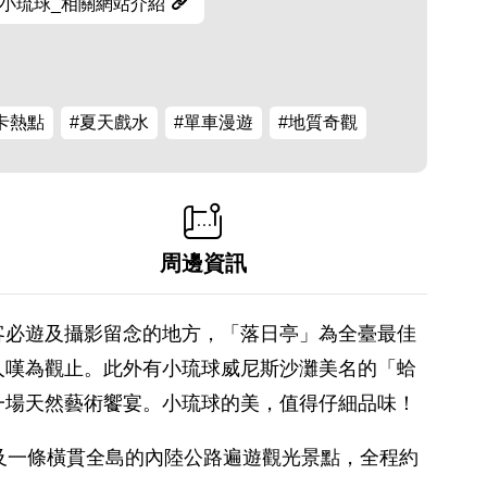
小琉球_相關網站介紹
卡熱點
#夏天戲水
#單車漫遊
#地質奇觀
周邊資訊
客必遊及攝影留念的地方，「落日亭」為全臺最佳
人嘆為觀止。此外有小琉球威尼斯沙灘美名的「蛤
一場天然藝術饗宴。小琉球的美，值得仔細品味！
及一條橫貫全島的內陸公路遍遊觀光景點，全程約