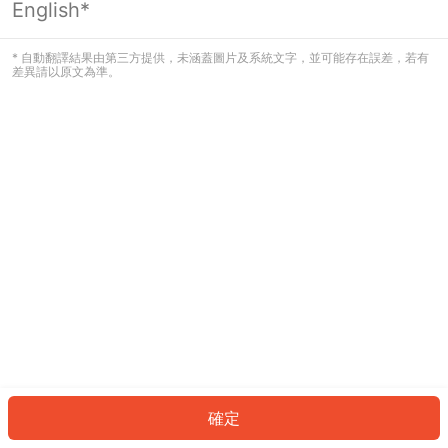
English*
發生錯誤！請登入並再試一次或回到主
頁。
* 自動翻譯結果由第三方提供，未涵蓋圖片及系統文字，並可能存在誤差，若有
差異請以原文為準。
登入
返回首頁
確定
ID: 7773d635cc5-73b6-4559-a359-901bff6535b3