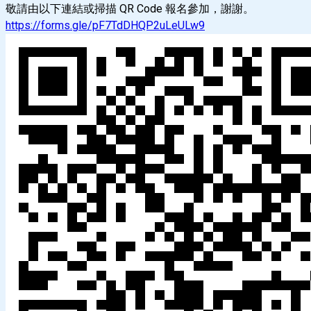
敬請由以下連結或掃描 QR Code 報名參加，謝謝。
https://forms.gle/pF7TdDHQP2uLeULw9