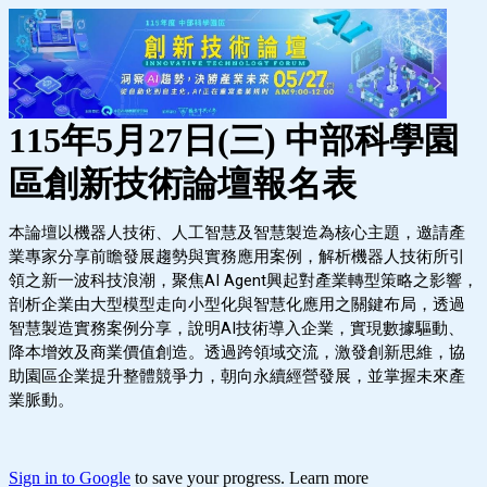
115年5月27日(三) 中部科學園
區創新技術論壇報名表
本論壇以機器人技術、人工智慧及智慧製造為核心主題，邀請產
業專家分享前瞻發展趨勢與實務應用案例，解析機器人技術所引
領之新一波科技浪潮，聚焦
AI Agent
興起對產業轉型策略之影響，
剖析企業由大型模型走向小型化與智慧化應用之關鍵布局，透過
智慧製造實務案例分享，說明
AI
技術導入企業，實現數據驅動、
降本增效及商業價值創造。透過跨領域交流，激發創新思維，協
助園區企業提升整體競爭力，朝向永續經營發展，並掌握未來產
業脈動。
Sign in to Google
to save your progress.
Learn more