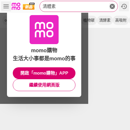
清體素
ocarb
ex plus
卵磷脂
酵素錠
軟膠囊
植物碳
清酵素
高吸附
momo購物
生活大小事都是momo的事
開啟「momo購物」APP
繼續使用網頁版