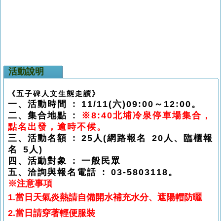
活動說明
《五子碑人文生態走讀》
一、
活動時間
: 11/11(六
)09:00～12:00
。
二、集合地點
:
※
8:40北埔冷泉停車場集合，
點名出發，逾時不候。
三、活動名額 : 25人(網路報名 20人、臨櫃報
名 5人)
四、活動對象 : 一般民眾
五、洽詢與報名電話
: 03-5803118
。
※注意事項
1.當日天氣炎熱請自備開水補充水分、遮陽帽防曬
2.當日請穿著輕便服裝