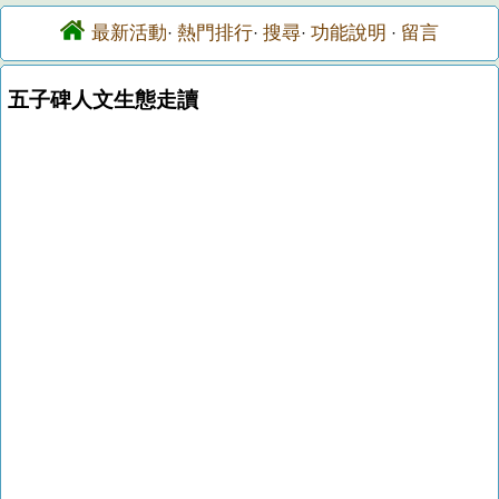
最新活動
熱門排行
搜尋
功能說明
留言
·
·
·
·
五子碑人文生態走讀