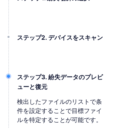
紛失データの元々のドライブを選択し
て、スキャンを始めます。 もちろん、
紛失パーティションがあればこの画面で
ステップ2. デバイスをスキャン
も表示されます。
ソフトは、素早く削除データをスキャン
します。削除データへのスキャンが終わ
ってすぐハードディスク全体へのスキャ
ステップ3. 紛失データのプレビ
ンが始まります。この段階のスキャンに
ューと復元
よって紛失データを更に多く検出するこ
とが可能です。
検出したファイルのリストで条
件を設定することで目標ファイ
ルを特定することが可能です。
ソフトのプレビュー機能によっ