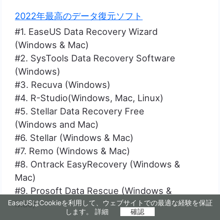
2022年最高のデータ復元ソフト
#1. EaseUS Data Recovery Wizard
(Windows & Mac)
#2. SysTools Data Recovery Software
(Windows)
#3. Recuva (Windows)
#4. R-Studio(Windows, Mac, Linux)
#5. Stellar Data Recovery Free
(Windows and Mac)
#6. Stellar (Windows & Mac)
#7. Remo (Windows & Mac)
#8. Ontrack EasyRecovery (Windows &
Mac)
#9. Prosoft Data Rescue (Windows &
EaseUSはCookieを利用して、ウェブサイトでの最適な経験を保証
Mac)
します。
詳細
確認