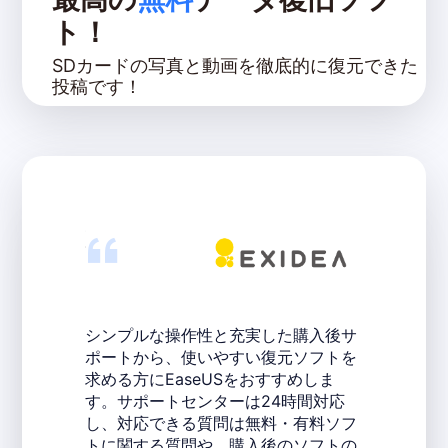
ト！
SDカードの写真と動画を徹底的に復元できた
投稿です！


「確実にデータ復元をしたい！」とい
幅広い選択
う方におすすめなのが、「EaseUS
料のデータ
た購入後サ
Data Recovery Wizard Pro」。高い
すすめのサー
元ソフトを
復元率を誇るだけでなく、使いやすく
Recovery
すすめしま
初めてデータ復元ソフトを利用する人
ビギナーズ
4時間対応
でも安心です。
ていきます
・有料ソフ
のソフトの