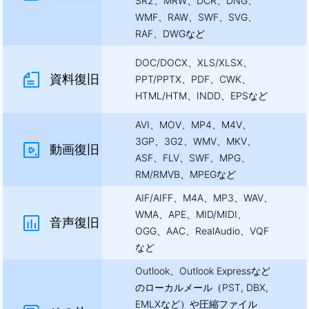
SR2、MRW、DCR、DNG、
WMF、RAW、SWF、SVG、
RAF、DWGなど
DOC/DOCX、XLS/XLSX、
資料復旧
PPT/PPTX、PDF、CWK、
HTML/HTM、INDD、EPSなど
AVI、MOV、MP4、M4V、
3GP、3G2、WMV、MKV、
動画復旧
ASF、FLV、SWF、MPG、
RM/RMVB、MPEGなど
AIF/AIFF、M4A、MP3、WAV、
WMA、APE、MID/MIDI、
音声復旧
OGG、AAC、RealAudio、VQF
など
Outlook、Outlook Expressなど
のローカルメール（PST, DBX,
EMLXなど）や圧縮ファイル