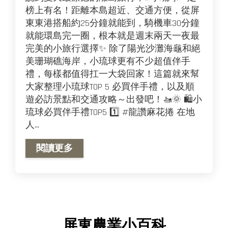
榜上有名！距離本島超近、交通方便，從屏
東東港搭船約25分鐘就能到，騎機車30分鐘
就能環島完一圈，根本就是週末兩天一夜最
完美的小旅行選擇✨ 除了陽光沙灘海龜和絕
美珊瑚礁海岸，小琉球更有不少超值伴手
禮，每樣都值得扛一大袋回家！這篇就來幫
大家整理小琉球TOP 5 必買伴手禮，以及順
遊必訪景點和交通攻略～出發吧！🚤🌞 🛍小
琉球必買伴手禮TOP5 1️⃣ #龍讚麻花捲 在地
人...
閱讀更多
屏東農業小百科