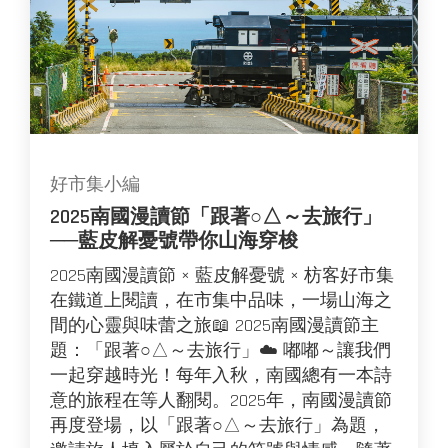
好市集小編
2025南國漫讀節「跟著○△～去旅行」
──藍皮解憂號帶你山海穿梭
2025南國漫讀節 × 藍皮解憂號 × 枋客好市集
在鐵道上閱讀，在市集中品味，一場山海之
間的心靈與味蕾之旅📖 2025南國漫讀節主
題：「跟著○△～去旅行」☁️ 嘟嘟～讓我們
一起穿越時光！每年入秋，南國總有一本詩
意的旅程在等人翻閱。2025年，南國漫讀節
再度登場，以「跟著○△～去旅行」為題，