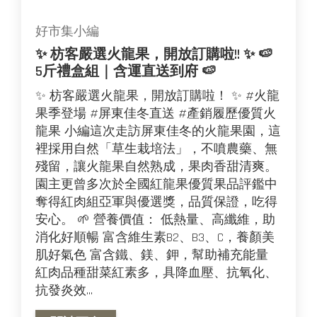
好市集小編
✨ 枋客嚴選火龍果，開放訂購啦!! ✨ 🍉
5斤禮盒組｜含運直送到府 🍉
✨ 枋客嚴選火龍果，開放訂購啦！ ✨ #火龍
果季登場 #屏東佳冬直送 #產銷履歷優質火
龍果 小編這次走訪屏東佳冬的火龍果園，這
裡採用自然「草生栽培法」，不噴農藥、無
殘留，讓火龍果自然熟成，果肉香甜清爽。
園主更曾多次於全國紅龍果優質果品評鑑中
奪得紅肉組亞軍與優選獎，品質保證，吃得
安心。 🌱 營養價值： 低熱量、高纖維，助
消化好順暢 富含維生素B2、B3、C，養顏美
肌好氣色 富含鐵、鎂、鉀，幫助補充能量
紅肉品種甜菜紅素多，具降血壓、抗氧化、
抗發炎效...