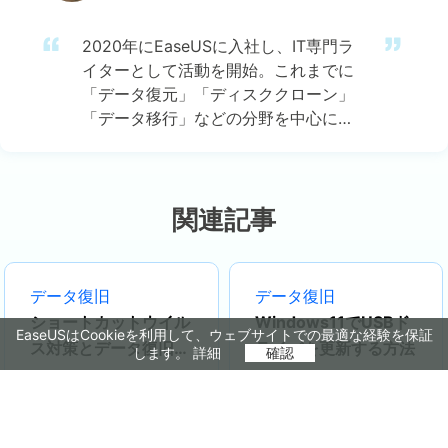
2020年にEaseUSに入社し、IT専門ラ
イターとして活動を開始。これまでに
「データ復元」「ディスククローン」
「データ移行」などの分野を中心に、
約800本以上のコラム記事を執筆して
きました。専門知識に基づいた丁寧な
解説と、わかりやすく読みやすい文章
が特徴です。最新のソフトウェア事情
関連記事
から実践的な操作手順まで、初心者か
らプロフェッショナルまで幅広い読者
に役立つ情報を発信しています。…
データ復旧
データ復旧
ショートカットウイル
Windows11でUSBド
EaseUSはCookieを利用して、ウェブサイトでの最適な経験を保証
ス対策とデータ復旧方
ライバを更新する方法
します。
詳細
確認
法
2026年08月04日
2026年08月04日
6
分
4
分