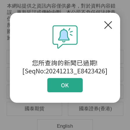
本網站提供之資訊內容僅供參考，對於資料內容錯
誤、更新延誤或傳輸中斷，本公司不負任何法律責
任；投資人對任何參考資料仍需自行判斷，一切交易
所生之風險或損失均與本網站無關，特此聲明。未經
國泰綜合證券公司授權同意，不得將網站內容轉載載
於任何形式媒體。
國泰金控
國泰人壽
您所查詢的新聞已過期!
[SeqNo:20241213_E8423426]
國泰產險
國泰世華銀行
OK
國泰投信
國泰投顧
國泰期貨
國泰證券(香港)
English