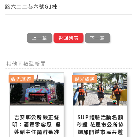
路六二二巷六號G1棟。
上一篇
返回列表
下一篇
其他同類型新聞
觀光旅遊
觀光旅遊
吉安鄉公所嚴正聲
SUP體驗活動名額
明：酒駕零容忍 吳
秒殺 花蓮市公所協
姓副主任請辭獲准
調加開邀市民共遊