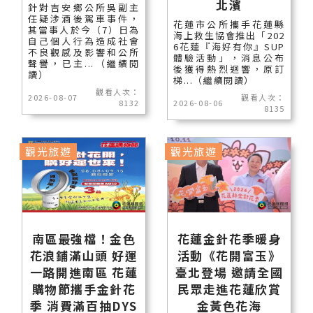
北濱
針對吉安鄉公所吳副主
任疑涉酒後駕車事件，
花蓮市公所攜手花蓮縣
其當事人於今（7）日為
海上救生協會推出「202
自己個人行為造成社會
6花蓮『海好有你』SUP
不良觀感及影響和公所
體驗活動」，消息公布
聲譽，已主...（繼續閱
後獲得熱烈迴響，原訂
讀）
梯...（繼續閱讀）
觀看人次：
2026-08-07
觀看人次：
8132
2026-08-06
8135
觀光旅遊
觀光旅遊
南區最強檔！金色
花蓮金針花季暖身
花浪鋪滿山頭 好運
活動《花開富玉》
一路開進南區 花蓮
臺北登場 邀請全國
購物節攜手金針花
民眾走進花蓮欣賞
季 消費滿百抽DYS
金黃色花海