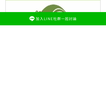
加入LINE社群一起討論
熱門新訊
花蓮三天兩夜旅遊「花蓮1+1‧雙宿聯名住房專案」好
評加碼 即日起延長至2025年底