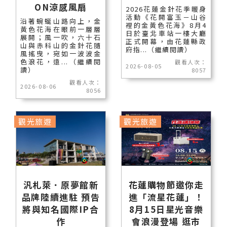
ON涼感風扇
2026花蓮金針花季暖身
活動《花開富玉－山谷
沿著蜿蜒山路向上，金
裡的金黃色花海》8月4
黃色花海在眼前一層層
日於臺北車站一樓大廳
展開；風一吹，六十石
正式開幕，由花蓮縣政
山與赤科山的金針花隨
府指...（繼續閱讀）
風搖曳，宛如一波波金
色浪花，遠...（繼續閱
觀看人次：
2026-08-05
讀）
8057
觀看人次：
2026-08-06
8056
觀光旅遊
觀光旅遊
汎札萊．原夢館新
花蓮購物節邀你走
品牌陸續進駐 預告
進「流星花蓮」！
將與知名國際IP合
8月15日星光音樂
作
會浪漫登場 逛市