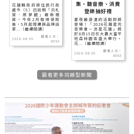
集、聽音樂、消費
花蓮縣政府原住民行政
處今（5）日說明「汎札
登錄抽好禮
萊．原夢館」最新進
度，今年2月取得使照
夏夜最浪漫的活動即將
後，5月起陸續與品牌店
登場！「2026花蓮星光
家...（繼續閱讀）
音樂會－流星花蓮」將
於8月15日在大農大富平
觀看人次：
地森林園區盛大舉行。
2026-08-05
8055
花...（繼續閱讀）
觀看人次：
2026-08-05
8063
觀看更多同類型新聞