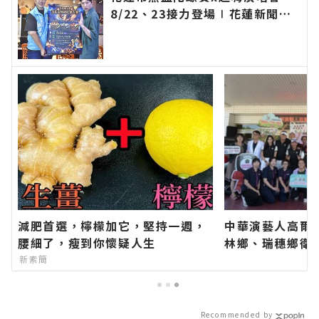
8/22、23接力登場∣花蓮新聞網
官方網站各類新聞－最快速的今日
新聞報導 最新的在地資訊！
減肥首選，檸檬加它，堅持一週，
中華演藝人高爾
腰細了，瘦到你懷疑人生
林鄉、瑞穗鄉衛
長代表花蓮鄉親
新素簡
聞網官方網站各
今日新聞報導 
Recommended by